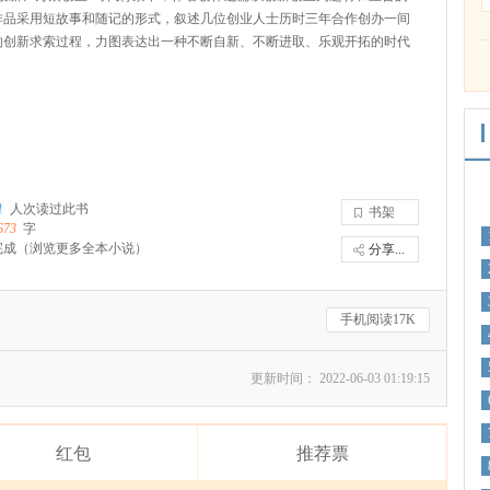
作品采用短故事和随记的形式，叙述几位创业人士历时三年合作创办一间
的创新求索过程，力图表达出一种不断自新、不断进取、乐观开拓的时代
1
人次读过此书
书架
673
字
完成
（浏览更多全本小说）
分享...
手机阅读17K
更新时间： 2022-06-03 01:19:15
红包
推荐票