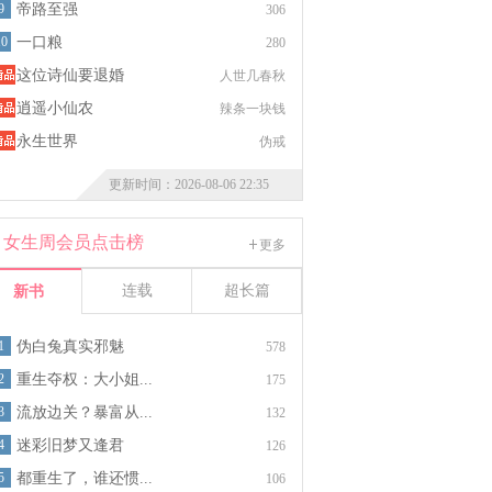
9
帝路至强
306
10
一口粮
280
这位诗仙要退婚
人世几春秋
逍遥小仙农
辣条一块钱
永生世界
伪戒
更新时间：2026-08-06 22:35
女生周会员点击榜
更多
连载
超长篇
新书
1
伪白兔真实邪魅
578
2
重生夺权：大小姐...
175
3
流放边关？暴富从...
132
4
迷彩旧梦又逢君
126
5
都重生了，谁还惯...
106