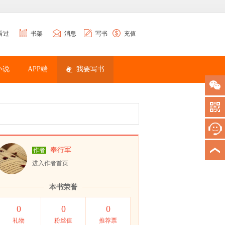
看过
书架
消息
写书
充值
小说
APP端
我要写书
奉行军
作者
进入作者首页
本书荣誉
0
0
0
礼物
粉丝值
推荐票