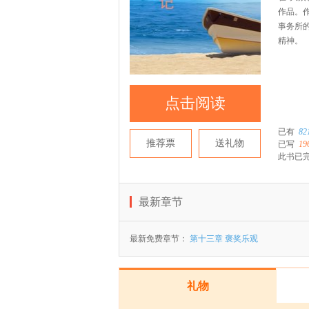
作品。
事务所
精神。
点击阅读
已有
82
推荐票
送礼物
已写
19
此书已
最新章节
最新免费章节：
第十三章 褒奖乐观
礼物