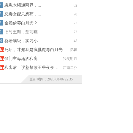
6
崽崽木镯通两界，...
82
7
恶毒女配只想苟，...
78
8
金婚偷养白月光？...
75
9
旧时王谢，堂前燕
73
10
婴语满级，实习小...
48
死后，才知我是疯批魔尊白月光
忆琬
侯门主母潇洒和离…
我笑明月
和离后，误惹禁欲王爷夜夜…
江南二乔
更新时间：2026-08-06 22:35