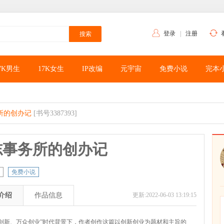
登录
|
注册
7K男生
17K女生
IP改编
元宇宙
免费小说
完本
所的创办记
[书号3387393]
志事务所的创办记
免费小说
介绍
作品信息
更新:2022-06-03 13:19:15
众创新、万众创业”时代背景下，作者创作这篇以创新创业为题材和主旨的