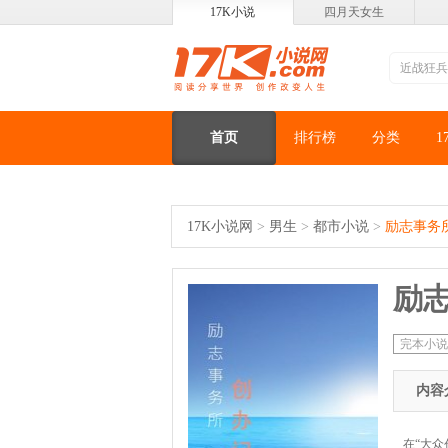
17K小说
四月天女生
首页
排行榜
分类
1
17K小说网
>
男生
>
都市小说
>
励志事务
励
完本小说
内容
在“大