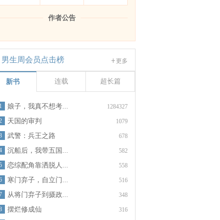
作者公告
男生周会员点击榜
更多
连载
超长篇
新书
1
娘子，我真不想考...
1284327
2
天国的审判
1079
3
武警：兵王之路
678
4
沉船后，我带五国...
582
5
恋综配角靠洒脱人...
558
6
寒门弃子，自立门...
516
7
从将门弃子到摄政...
348
8
摆烂修成仙
316