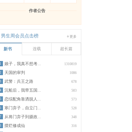
作者公告
男生周会员点击榜
更多
连载
超长篇
新书
1
娘子，我真不想考...
1310819
2
天国的审判
1086
3
武警：兵王之路
678
4
沉船后，我带五国...
583
5
恋综配角靠洒脱人...
573
6
寒门弃子，自立门...
528
7
从将门弃子到摄政...
348
8
摆烂修成仙
316