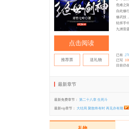
危难之
自此修
修武技
轻挥手
九洲雷
点击阅读
已有
27
推荐票
送礼物
已写
10
目前仍在
最新章节
最新免费章节：
第二十八章 生死斗
最新vip章节：
大结局 聚散终有时 再见亦有期
礼物