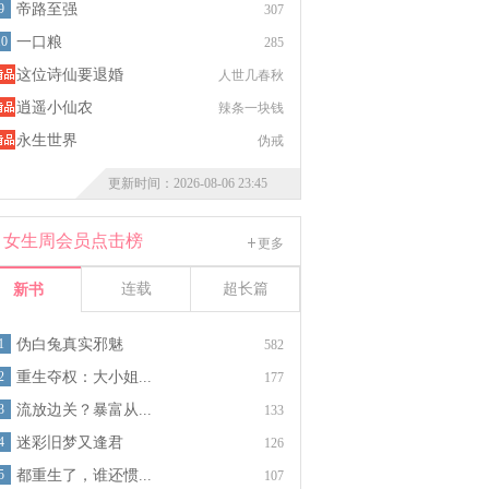
9
帝路至强
307
10
一口粮
285
这位诗仙要退婚
人世几春秋
逍遥小仙农
辣条一块钱
永生世界
伪戒
更新时间：2026-08-06 23:45
女生周会员点击榜
更多
连载
超长篇
新书
1
伪白兔真实邪魅
582
2
重生夺权：大小姐...
177
3
流放边关？暴富从...
133
4
迷彩旧梦又逢君
126
5
都重生了，谁还惯...
107