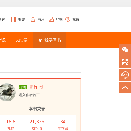
看过
书架
消息
写书
充值
小说
APP端
我要写书
青竹七叶
作者
进入作者首页
本书荣誉
18.8
21,376
34
礼物
粉丝值
推荐票