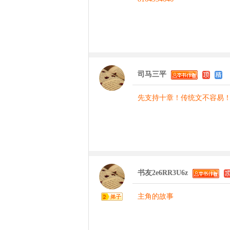
司马三平
先支持十章！传统文不容易
书友2e6RR3U6z
主角的故事