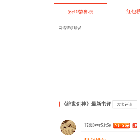
红包
粉丝荣誉榜
网络请求错误
《绝世剑神》最新书评
发表评论
书友0vvr51t5s
8164934646