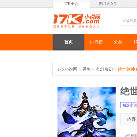
17K小说
四月天女生
首页
排行榜
分类
1
17K小说网
>
男生
>
玄幻奇幻
>
绝世剑神
绝
精选小说
内容
少年被