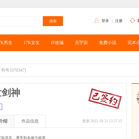
登录
|
注册
7K男生
17K女生
IP改编
元宇宙
免费小说
完本
[书号3370347]
世剑神
介绍
作品信息
更新:2022-10-21 13:27:25
家族遗弃，遭受刺杀修为被废。