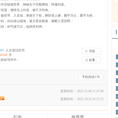
际开启镇魂世界，神秘女子百般磨练，终修剑道。
行坦荡，领悟无上剑道，修不灭剑体。
，破苍穹，入圣域，掌握天下权，醉卧美人膝，翻手为云，覆手为雨，
中剑，剑出移山镇海，诸天星辰陨落，横断八荒四野；
霆动，剑气侵万古，临绝世剑神。
003
人次读过此书
书架
84768
字
拼命写作中...
分享...
手机阅读17K
更新时间： 2021-11-06 11:47:08
更新时间： 2022-10-21 01:27:25
红包
推荐票