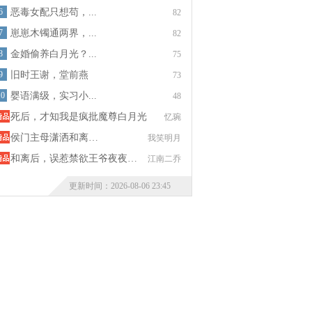
6
恶毒女配只想苟，...
82
7
崽崽木镯通两界，...
82
8
金婚偷养白月光？...
75
9
旧时王谢，堂前燕
73
10
婴语满级，实习小...
48
死后，才知我是疯批魔尊白月光
忆琬
侯门主母潇洒和离…
我笑明月
和离后，误惹禁欲王爷夜夜…
江南二乔
更新时间：2026-08-06 23:45