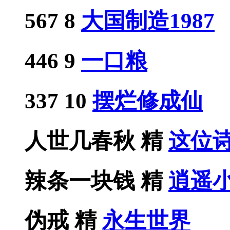
567
8
大国制造1987
446
9
一口粮
337
10
摆烂修成仙
人世几春秋
精
这位
辣条一块钱
精
逍遥
伪戒
精
永生世界