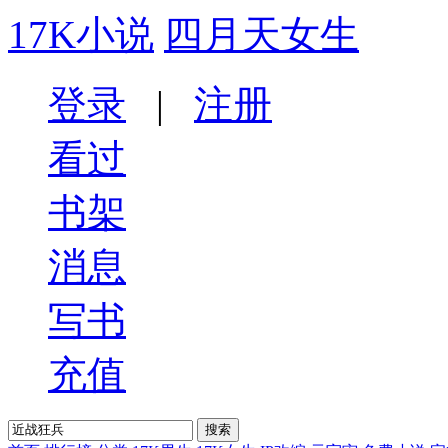
17K小说
四月天女生
登录
|
注册
看过
书架
消息
写书
充值