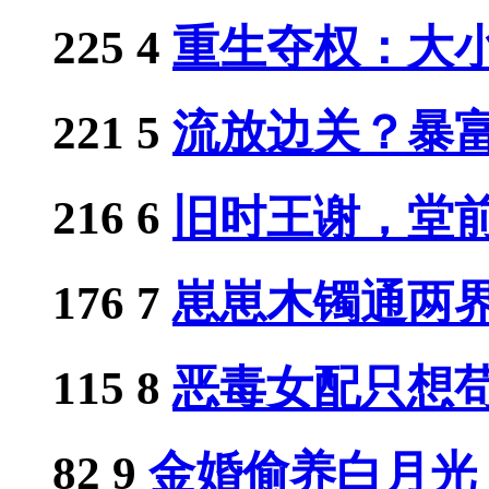
225
4
重生夺权：大小姐
221
5
流放边关？暴富从
216
6
旧时王谢，堂
176
7
崽崽木镯通两界，
115
8
恶毒女配只想苟，
82
9
金婚偷养白月光？.