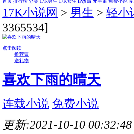
首页
排行榜
分类
17K男生
17K女生
IP改编
元宇宙
免费小说
完
17K小说网
>
男生
>
轻小
3365534]
点击阅读
推荐票
送礼物
喜欢下雨的晴天
连载小说
免费小说
更新:2021-10-10 00:32:48