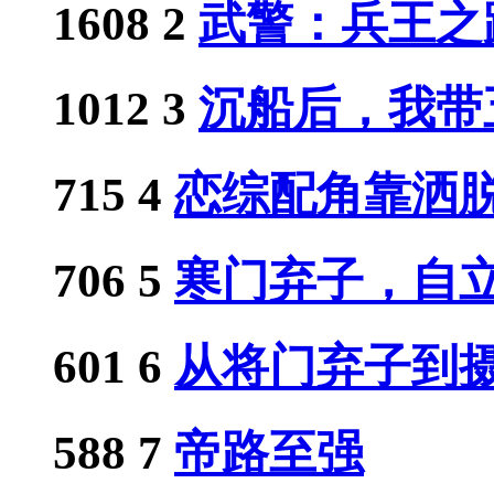
1608
2
武警：兵王之
1012
3
沉船后，我带五
715
4
恋综配角靠洒脱人
706
5
寒门弃子，自立门
601
6
从将门弃子到摄政
588
7
帝路至强