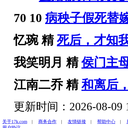
70
10
病秧子假死替嫁后
忆琬
精
死后，才知
我笑明月
精
侯门主
江南二乔
精
和离后
更新时间：2026-08-09 1
关于17k.com
|
商务合作
|
友情链接
|
帮助中心
|
用户协议