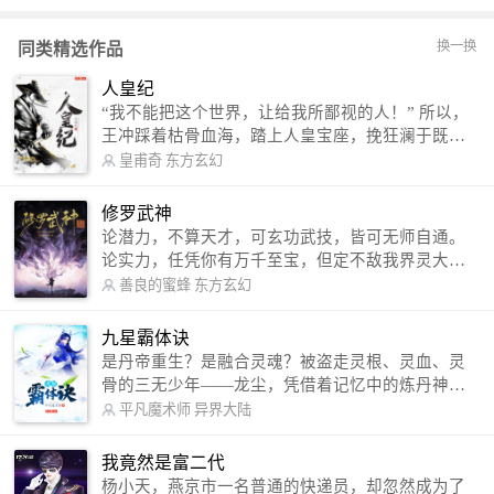
换一换
同类精选作品
人皇纪
“我不能把这个世界，让给我所鄙视的人！” 所以，
王冲踩着枯骨血海，踏上人皇宝座，挽狂澜于既
倒，扶大厦之将倾，成就了一段无上的传说！ 微信
皇甫奇
东方玄幻
公众号：皇甫奇 （微信号：huangfuqi1985） 新浪
微博：皇甫奇（地址：http://weibo.com/u/25284575
修罗武神
87） QQ交流群：320238210【普通群】 574501330
论潜力，不算天才，可玄功武技，皆可无师自通。
【VIP订阅群】 欢迎大家关注。
论实力，任凭你有万千至宝，但定不敌我界灵大
军。 我是谁？天下众生视我为修罗，却不知，我以
善良的蜜蜂
东方玄幻
修罗成武神。 （想看修罗武神番外，请关注蜜蜂微
信公众号：善良的蜜蜂后援会）
九星霸体诀
是丹帝重生？是融合灵魂？被盗走灵根、灵血、灵
骨的三无少年——龙尘，凭借着记忆中的炼丹神
术，修行神秘功法九星霸体诀，拨开重重迷雾，解
平凡魔术师
异界大陆
开惊天之局。 手掌天地乾坤，脚踏日月星辰，
勾搭各色美女，镇压恶鬼邪神。 江湖传闻：龙
我竟然是富二代
尘一到，地吼天啸。龙尘一出，鬼泣神哭。 本
杨小天，燕京市一名普通的快递员，却忽然成为了