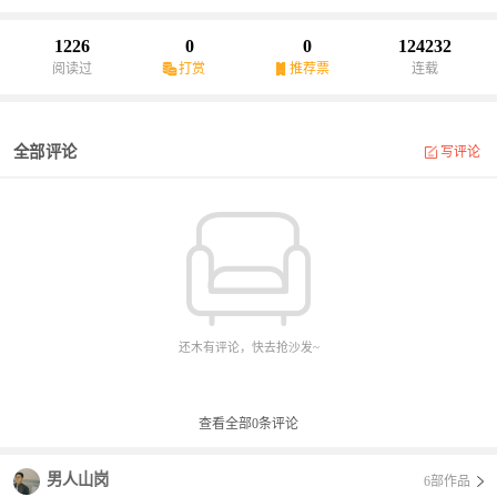
赢得了人民的无比崇敬。
1226
0
0
124232
阅读过
打赏
推荐票
连载
全部评论
写评论
还木有评论，快去抢沙发~
查看全部
0
条评论
男人山岗
6部作品