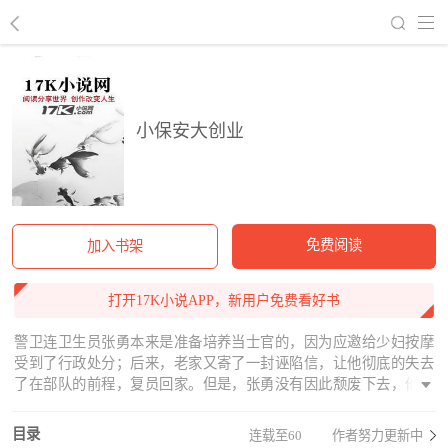
回到书架
小保安大创业
免费阅读
加入书架
打开17K小说APP，新用户免费看好书
警卫连卫生员张勇本来是准备培养当士官的，因为应邀给少妇按摩
受到了行政处分；后来，老家又寄了一封诬陷信，让他彻底的失去
了在部队的前程，复员回家。但是，张勇没有因此颓废下去，他在
拿不到行医执照的情况下，担任了大力公司保安，用自己的武功制
服了歹徒，破获了公司内部的经济案件，受到了老板的信任，慢慢
目录
连载至60
作者努力更新中
成长为著名的企业家，后来，他将获得的财富大量投入慈善事业，