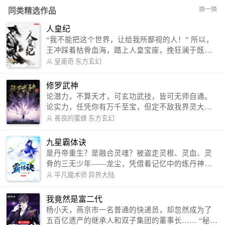
换一换
同类精选作品
人皇纪
“我不能把这个世界，让给我所鄙视的人！” 所以，
王冲踩着枯骨血海，踏上人皇宝座，挽狂澜于既
倒，扶大厦之将倾，成就了一段无上的传说！ 微信
皇甫奇
东方玄幻
公众号：皇甫奇 （微信号：huangfuqi1985） 新浪
微博：皇甫奇（地址：http://weibo.com/u/25284575
修罗武神
87） QQ交流群：320238210【普通群】 574501330
论潜力，不算天才，可玄功武技，皆可无师自通。
【VIP订阅群】 欢迎大家关注。
论实力，任凭你有万千至宝，但定不敌我界灵大
军。 我是谁？天下众生视我为修罗，却不知，我以
善良的蜜蜂
东方玄幻
修罗成武神。 （想看修罗武神番外，请关注蜜蜂微
信公众号：善良的蜜蜂后援会）
九星霸体诀
是丹帝重生？是融合灵魂？被盗走灵根、灵血、灵
骨的三无少年——龙尘，凭借着记忆中的炼丹神
术，修行神秘功法九星霸体诀，拨开重重迷雾，解
平凡魔术师
异界大陆
开惊天之局。 手掌天地乾坤，脚踏日月星辰，
勾搭各色美女，镇压恶鬼邪神。 江湖传闻：龙
我竟然是富二代
尘一到，地吼天啸。龙尘一出，鬼泣神哭。 本
杨小天，燕京市一名普通的快递员，却忽然成为了
故事纯属虚构，如有雷同，那就是真事儿，想要对
五百亿遗产的继承人和双子集团的董事长…… “秘