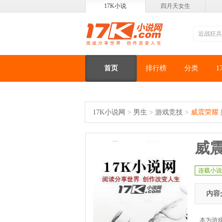
17K小说
四月天女生
首页
排行榜
分类
1
17K小说网
>
男生
>
游戏竞技
>
威震荣耀
威
连载小说
内容
本为游