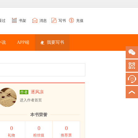
看过
书架
消息
写书
充值
小说
APP端
我要写书
逐风凉
作者
进入作者首页
本书荣誉
0
0
0
礼物
粉丝值
推荐票