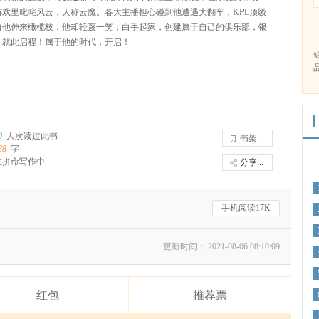
游戏里叱咤风云，人称云魔。各大主播担心碰到他遭遇大翻车，KPL顶级
向他伸来橄榄枝，他却轻蔑一笑；白手起家，创建属于自己的俱乐部，银
，就此启程！属于他的时代，开启！
0
人次读过此书
书架
88
字
拼命写作中...
分享...
手机阅读17K
更新时间： 2021-08-06 08:10:09
红包
推荐票