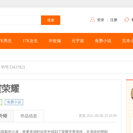
登录
|
注册
7K男生
17K女生
IP改编
元宇宙
免费小说
完本
[书号3343782]
震荣耀
免费小说
介绍
作品信息
更新:2021-08-06 20:10:09
戏萌新的云凌，将要退游时却意外得到了荣耀至尊系统，在系统的帮助