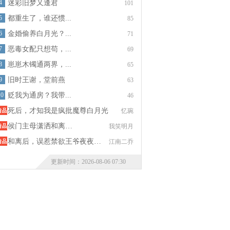
4
迷彩旧梦又逢君
101
5
都重生了，谁还惯...
85
6
金婚偷养白月光？...
71
7
恶毒女配只想苟，...
69
8
崽崽木镯通两界，...
65
9
旧时王谢，堂前燕
63
10
贬我为通房？我带...
46
死后，才知我是疯批魔尊白月光
忆琬
侯门主母潇洒和离…
我笑明月
和离后，误惹禁欲王爷夜夜…
江南二乔
更新时间：2026-08-06 07:30