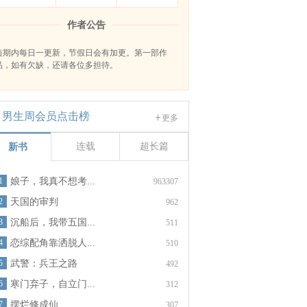
作者公告
短期内每日一更新，节假日会有加更。第一部作
品，如有欠缺，还请各位多担待。
男生周会员点击榜
更多
连载
超长篇
新书
1
娘子，我真不想考...
963307
2
天国的审判
962
3
沉船后，我带五国...
511
4
恋综配角靠洒脱人...
510
5
武警：兵王之路
492
6
寒门弃子，自立门...
312
7
摆烂修成仙
307