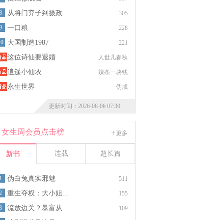
8
从将门弃子到摄政...
305
9
一口粮
228
10
大国制造1987
221
这位诗仙要退婚
人世几春秋
逍遥小仙农
辣条一块钱
永生世界
伪戒
更新时间：2026-08-06 07:30
女生周会员点击榜
更多
连载
超长篇
新书
1
伪白兔真实邪魅
511
2
重生夺权：大小姐...
155
3
流放边关？暴富从...
109