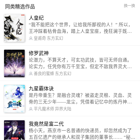
换一换
同类精选作品
人皇纪
“我不能把这个世界，让给我所鄙视的人！” 所以，
王冲踩着枯骨血海，踏上人皇宝座，挽狂澜于既
倒，扶大厦之将倾，成就了一段无上的传说！ 微信
皇甫奇
东方玄幻
公众号：皇甫奇 （微信号：huangfuqi1985） 新浪
微博：皇甫奇（地址：http://weibo.com/u/25284575
修罗武神
87） QQ交流群：320238210【普通群】 574501330
论潜力，不算天才，可玄功武技，皆可无师自通。
【VIP订阅群】 欢迎大家关注。
论实力，任凭你有万千至宝，但定不敌我界灵大
军。 我是谁？天下众生视我为修罗，却不知，我以
善良的蜜蜂
东方玄幻
修罗成武神。 （想看修罗武神番外，请关注蜜蜂微
信公众号：善良的蜜蜂后援会）
九星霸体诀
是丹帝重生？是融合灵魂？被盗走灵根、灵血、灵
骨的三无少年——龙尘，凭借着记忆中的炼丹神
术，修行神秘功法九星霸体诀，拨开重重迷雾，解
平凡魔术师
异界大陆
开惊天之局。 手掌天地乾坤，脚踏日月星辰，
勾搭各色美女，镇压恶鬼邪神。 江湖传闻：龙
我竟然是富二代
尘一到，地吼天啸。龙尘一出，鬼泣神哭。 本
杨小天，燕京市一名普通的快递员，却忽然成为了
故事纯属虚构，如有雷同，那就是真事儿，想要对
五百亿遗产的继承人和双子集团的董事长…… “秘