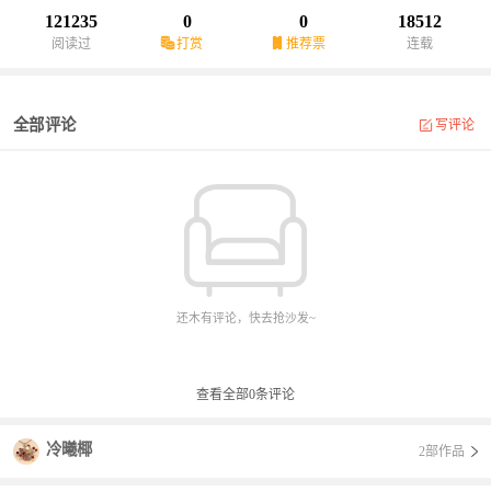
121235
0
0
18512
阅读过
打赏
推荐票
连载
全部评论
写评论
还木有评论，快去抢沙发~
查看全部
0
条评论
冷曦椰
2部作品