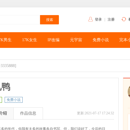
登录
|
注册
7K男生
17K女生
IP改编
元宇宙
免费小说
完本
3335888]
见鸭
免费小说
介绍
作品信息
更新:2021-07-17 17:24:32
不多的年代，你我有太多的故事各自书写。但，我们说好了，今后的日