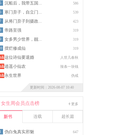
5
沉船后，我带五国...
586
6
寒门弃子，自立门...
539
7
从将门弃子到摄政...
423
8
帝路至强
319
9
女多男少世界，靓...
319
10
摆烂修成仙
319
这位诗仙要退婚
人世几春秋
逍遥小仙农
辣条一块钱
永生世界
伪戒
更新时间：2026-08-07 10:40
女生周会员点击榜
更多
连载
超长篇
新书
1
伪白兔真实邪魅
647