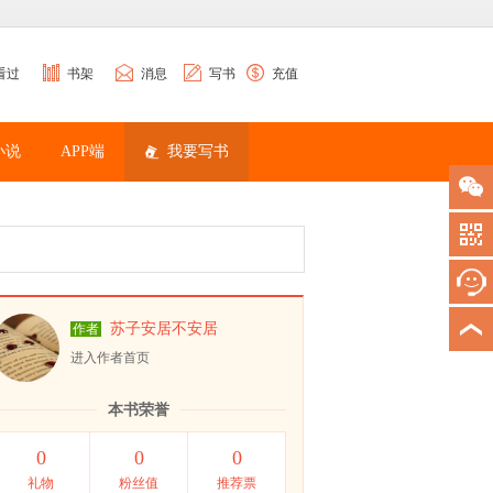
看过
书架
消息
写书
充值
小说
APP端
我要写书
苏子安居不安居
作者
进入作者首页
本书荣誉
0
0
0
礼物
粉丝值
推荐票