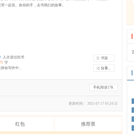
起哭一起笑。执你的手，去书我们的故事。
9
人次读过此书
书架
75
字
拼命写作中...
分享...
手机阅读17K
更新时间： 2021-07-17 05:24:32
红包
推荐票