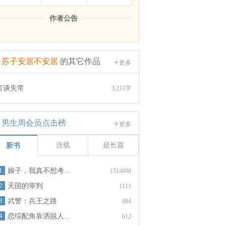
作者公告
苏子安居不安居
的其它作品
更多
言谈失常
3,211字
男生周会员点击榜
更多
连载
超长篇
新书
1
娘子，我真不想考...
1514690
2
天国的审判
1111
3
武警：兵王之路
684
4
恋综配角靠洒脱人...
612