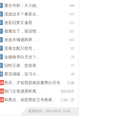
2
重生夺权：大小姐...
180
3
流放边关？暴富从...
141
4
迷彩旧梦又逢君
135
5
都重生了，谁还惯...
107
6
崽崽木镯通两界，...
103
7
恶毒女配只想苟，...
85
8
金婚偷养白月光？...
78
9
旧时王谢，堂前燕
77
10
婴语满级，实习小...
49
死后，才知我是疯批魔尊白月光
忆琬
侯门主母潇洒和离…
我笑明月
和离后，误惹禁欲王爷夜夜…
江南二乔
更新时间：2026-08-07 10:40