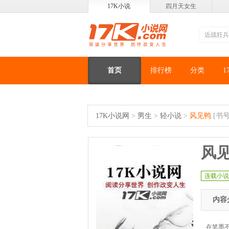
17K小说
四月天女生
首页
排行榜
分类
1
17K小说网
>
男生
>
轻小说
>
风见鸭
[书号
风
连载小说
内容
在笔墨