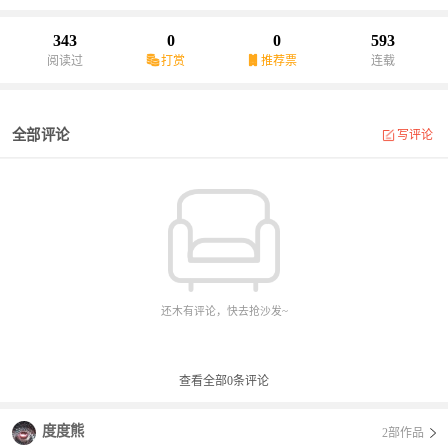
343
0
0
593
阅读过
打赏
推荐票
连载
全部评论
写评论
还木有评论，快去抢沙发~
查看全部
0
条评论
度度熊
2部作品