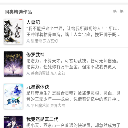
换一换
同类精选作品
人皇纪
“我不能把这个世界，让给我所鄙视的人！” 所以，
王冲踩着枯骨血海，踏上人皇宝座，挽狂澜于既
倒，扶大厦之将倾，成就了一段无上的传说！ 微信
皇甫奇
东方玄幻
公众号：皇甫奇 （微信号：huangfuqi1985） 新浪
微博：皇甫奇（地址：http://weibo.com/u/25284575
修罗武神
87） QQ交流群：320238210【普通群】 574501330
论潜力，不算天才，可玄功武技，皆可无师自通。
【VIP订阅群】 欢迎大家关注。
论实力，任凭你有万千至宝，但定不敌我界灵大
军。 我是谁？天下众生视我为修罗，却不知，我以
善良的蜜蜂
东方玄幻
修罗成武神。 （想看修罗武神番外，请关注蜜蜂微
信公众号：善良的蜜蜂后援会）
九星霸体诀
是丹帝重生？是融合灵魂？被盗走灵根、灵血、灵
骨的三无少年——龙尘，凭借着记忆中的炼丹神
术，修行神秘功法九星霸体诀，拨开重重迷雾，解
平凡魔术师
异界大陆
开惊天之局。 手掌天地乾坤，脚踏日月星辰，
勾搭各色美女，镇压恶鬼邪神。 江湖传闻：龙
我竟然是富二代
尘一到，地吼天啸。龙尘一出，鬼泣神哭。 本
杨小天，燕京市一名普通的快递员，却忽然成为了