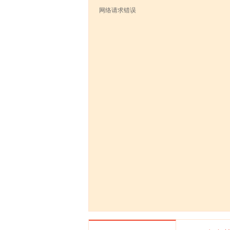
网络请求错误