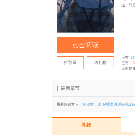
道，只
点击阅读
已有
44
推荐票
送礼物
已写
62
目前仍在
最新章节
最新免费章节：
第四章：这TM哪里叫训练叫虐
礼物