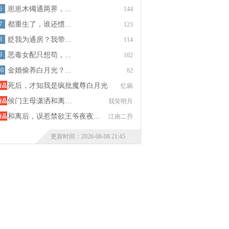
6
崽崽木镯通两界，...
144
7
都重生了，谁还惯...
123
8
贬我为通房？我带...
114
9
恶毒女配只想苟，...
102
10
金婚偷养白月光？...
82
死后，才知我是疯批魔尊白月光
忆琬
侯门主母潇洒和离…
我笑明月
和离后，误惹禁欲王爷夜夜…
江南二乔
更新时间：2026-08-08 21:45