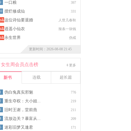
9
一口粮
397
10
摆烂修成仙
331
这位诗仙要退婚
人世几春秋
逍遥小仙农
辣条一块钱
永生世界
伪戒
更新时间：2026-08-08 21:45
女生周会员点击榜
更多
连载
超长篇
新书
1
伪白兔真实邪魅
776
2
重生夺权：大小姐...
219
3
旧时王谢，堂前燕
211
4
流放边关？暴富从...
209
5
迷彩旧梦又逢君
171