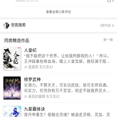
2026-07-12 07:22
0
查看全部
22
条评论
安若美希
3部作品
换一换
同类精选作品
人皇纪
“我不能把这个世界，让给我所鄙视的人！” 所以，
王冲踩着枯骨血海，踏上人皇宝座，挽狂澜于既
倒，扶大厦之将倾，成就了一段无上的传说！ 微信
皇甫奇
东方玄幻
公众号：皇甫奇 （微信号：huangfuqi1985） 新浪
微博：皇甫奇（地址：http://weibo.com/u/25284575
修罗武神
87） QQ交流群：320238210【普通群】 574501330
论潜力，不算天才，可玄功武技，皆可无师自通。
【VIP订阅群】 欢迎大家关注。
论实力，任凭你有万千至宝，但定不敌我界灵大
军。 我是谁？天下众生视我为修罗，却不知，我以
善良的蜜蜂
东方玄幻
修罗成武神。 （想看修罗武神番外，请关注蜜蜂微
信公众号：善良的蜜蜂后援会）
九星霸体诀
是丹帝重生？是融合灵魂？被盗走灵根、灵血、灵