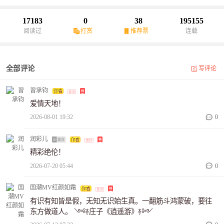
长，从一个内心脆弱，感情受伤的小女孩，逐渐修炼成一个内心强
大，乐观，开朗的女孩子，整整经历了十几年，也许要成就一个人
17183
0
38
195155
真的是需要时间，一个人的沉淀不是朝夕能成功的。我们都在期
阅读过
打赏
推荐票
连载
待，期待那个更好的自己，回头望望，留下的足迹，是不是依旧让
你怀念，抑或是怀疑。不管是什么，过去的终究过去，需要面对的
是更好的未来，就让这过去定格在三分之一的人生里，不丢弃，也
全部评论
写评论
不纠结，安然的放在那里，成为更好的自己。我不知道后来的后
来，影漾怎么样了，但是我知道希彤过得很幸福！
習承钧
爱情天地！
2026-08-01 19:32
0
润彩儿
精彩绝伦！
2026-07-20 05:44
0
国潮MV红颜如霜
有识有知皆是假，无知无识始生真。一翻筋斗鸿蒙破，要往
东方做道人。 ༺࿈庄子《逍遥游》࿈༻