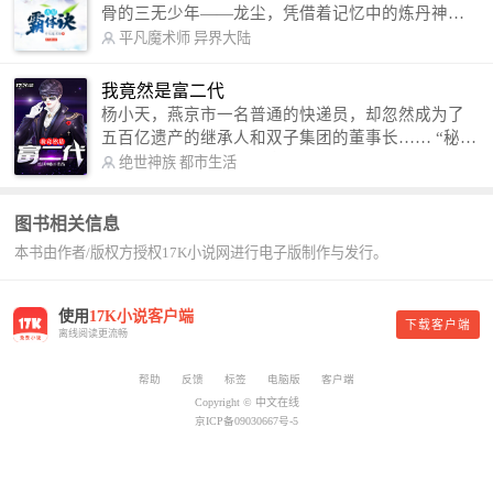
骨的三无少年——龙尘，凭借着记忆中的炼丹神
术，修行神秘功法九星霸体诀，拨开重重迷雾，解
平凡魔术师
异界大陆
开惊天之局。 手掌天地乾坤，脚踏日月星辰，
勾搭各色美女，镇压恶鬼邪神。 江湖传闻：龙
我竟然是富二代
尘一到，地吼天啸。龙尘一出，鬼泣神哭。 本
杨小天，燕京市一名普通的快递员，却忽然成为了
故事纯属虚构，如有雷同，那就是真事儿，想要对
五百亿遗产的继承人和双子集团的董事长…… “秘
号入座，抓紧时间进群：487963015 微信公众号：
书，给我定制一套百亿富翁的吃喝住行标准！” “好
绝世神族
都市生活
平凡魔术师,或者搜索：pingfanmoshushi1982,公众
的，杨总。” “你晚上在我的床上安排五个嫩模是怎
号上有问必答，福利多多！
么回事？” “回杨总，这就是百亿富翁的标准。” “车
图书相关信息
呢？” “回杨总，开车太堵，已经给你安排了直升
本书由作者/版权方授权17K小说网进行电子版制作与发行。
机。” 从此，开启杨小天的百亿富翁之旅，只有他不
敢想的，没有秘书办不到的。
使用
17K小说客户端
下载客户端
离线阅读更流畅
帮助
反馈
标签
电脑版
客户端
Copyright © 中文在线
京ICP备09030667号-5