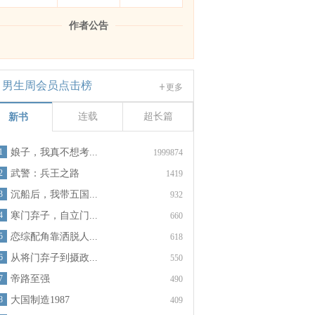
作者公告
男生周会员点击榜
更多
连载
超长篇
新书
1
娘子，我真不想考...
1999874
2
武警：兵王之路
1419
3
沉船后，我带五国...
932
4
寒门弃子，自立门...
660
5
恋综配角靠洒脱人...
618
6
从将门弃子到摄政...
550
7
帝路至强
490
8
大国制造1987
409