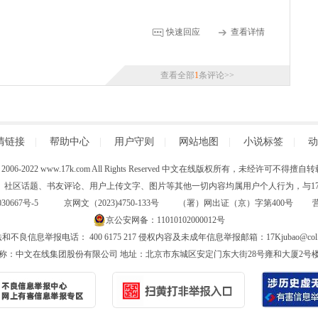
快速回应
查看详情
查看全部
1
条评论>>
情链接
|
帮助中心
|
用户守则
|
网站地图
|
小说标签
|
动
 (C) 2006-2022 www.17k.com All Rights Reserved 中文在线版权所有，未经许可不
、社区话题、书友评论、用户上传文字、图片等其他一切内容均属用户个人行为，与17K
30667号-5
京网文（2023)4750-133号 （署）网出证（京）字第400号
京公安网备：11010102000012号
和不良信息举报电话： 400 6175 217 侵权内容及未成年信息举报邮箱：17Kjubao@col.
称：中文在线集团股份有限公司 地址：北京市东城区安定门东大街28号雍和大厦2号楼6