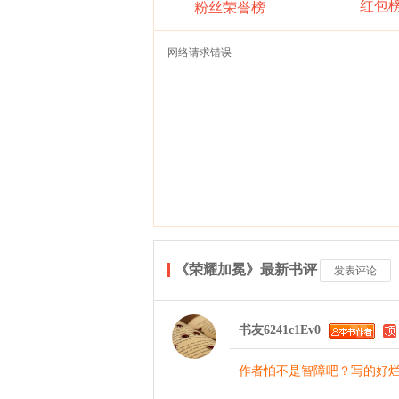
红包
粉丝荣誉榜
网络请求错误
《荣耀加冕》最新书评
发表评论
书友6241c1Ev0
作者怕不是智障吧？写的好