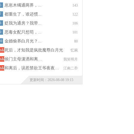
6
崽崽木镯通两界，...
143
7
都重生了，谁还惯...
122
8
贬我为通房？我带...
106
9
恶毒女配只想苟，...
101
10
金婚偷养白月光？...
80
死后，才知我是疯批魔尊白月光
忆琬
侯门主母潇洒和离…
我笑明月
和离后，误惹禁欲王爷夜夜…
江南二乔
更新时间：2026-08-08 19:15