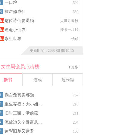
9
一口粮
394
10
摆烂修成仙
330
这位诗仙要退婚
人世几春秋
逍遥小仙农
辣条一块钱
永生世界
伪戒
更新时间：2026-08-08 19:15
女生周会员点击榜
更多
连载
超长篇
新书
1
伪白兔真实邪魅
767
2
重生夺权：大小姐...
218
3
旧时王谢，堂前燕
211
4
流放边关？暴富从...
204
5
迷彩旧梦又逢君
165