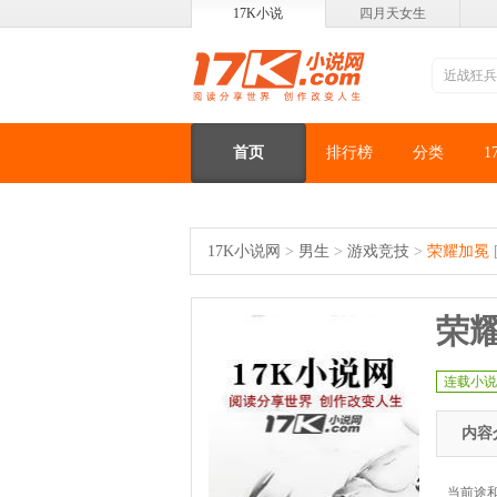
17K小说
四月天女生
首页
排行榜
分类
1
17K小说网
>
男生
>
游戏竞技
>
荣耀加冕
荣
连载小说
内容
当前途