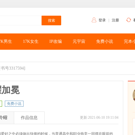
登录
|
注册
7K男生
17K女生
IP改编
元宇宙
免费小说
完本
[书号3317594]
耀加冕
免费小说
介绍
作品信息
更新:2021-06-10 19:11:04
和爱好之中必须做出抉择的时候，当普通高中和职业电竞一同摆在眼前的