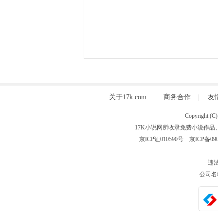
关于17k.com
|
商务合作
|
友
Copyright
17K小说网所收录免费小说作品
京ICP证010590号
京ICP备090
违法
公司名