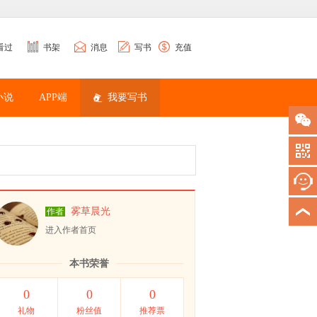
看过
书架
消息
写书
充值
小说
APP端
我要写书
雾草晨光
作者
进入作者首页
本书荣誉
0
0
0
礼物
粉丝值
推荐票