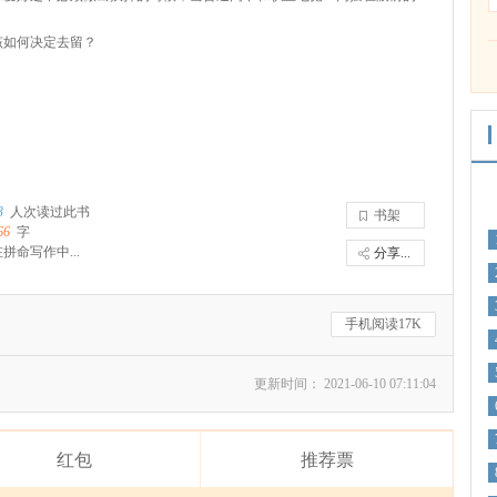
该如何决定去留？
3
人次读过此书
书架
66
字
拼命写作中...
分享...
手机阅读17K
更新时间： 2021-06-10 07:11:04
红包
推荐票