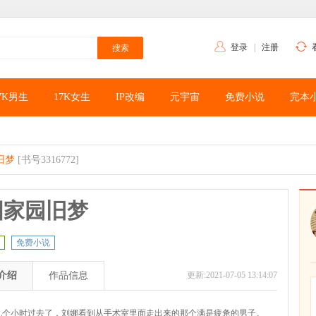
登录
|
注册
7K男生
17K女生
IP改编
元宇宙
免费小说
完本
旧梦
[书号3316772]
国家园旧梦
免费小说
介绍
作品信息
更新:2021-07-05 13:14:07
九个小时过去了，刘娜看到从手术室里面走出来的那个满是疲惫的男子。