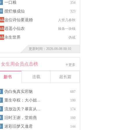
9
一口粮
354
10
摆烂修成仙
323
这位诗仙要退婚
人世几春秋
逍遥小仙农
辣条一块钱
永生世界
伪戒
更新时间：2026-08-08 00:10
女生周会员点击榜
更多
连载
超长篇
新书
1
伪白兔真实邪魅
687
2
重生夺权：大小姐...
199
3
流放边关？暴富从...
174
4
旧时王谢，堂前燕
160
5
迷彩旧梦又逢君
144