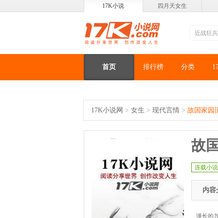
17K小说
四月天女生
首页
排行榜
分类
1
17K小说网
>
女生
>
现代言情
>
故国家园
故
连载小说
内容
漫长的