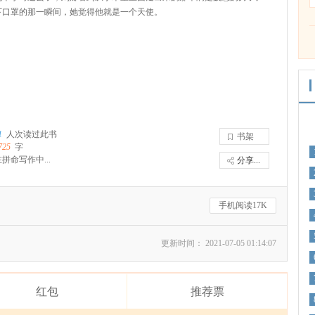
下口罩的那一瞬间，她觉得他就是一个天使。
1
人次读过此书
书架
725
字
拼命写作中...
分享...
手机阅读17K
更新时间： 2021-07-05 01:14:07
红包
推荐票