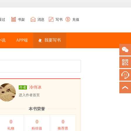
看过
书架
消息
写书
充值
小说
APP端
我要写书
冷侍冰
作者
进入作者首页
本书荣誉
0
0
0
礼物
粉丝值
推荐票