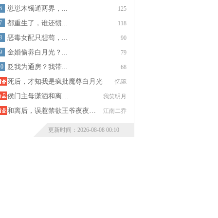
6
崽崽木镯通两界，...
125
7
都重生了，谁还惯...
118
8
恶毒女配只想苟，...
90
9
金婚偷养白月光？...
79
10
贬我为通房？我带...
68
死后，才知我是疯批魔尊白月光
忆琬
侯门主母潇洒和离…
我笑明月
和离后，误惹禁欲王爷夜夜…
江南二乔
更新时间：2026-08-08 00:10