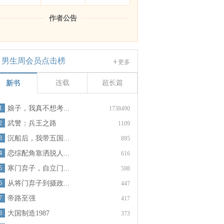
作者公告
男生周会员点击榜
更多
连载
超长篇
新书
1
娘子，我真不想考...
1738490
2
武警：兵王之路
1109
3
沉船后，我带五国...
895
4
恋综配角靠洒脱人...
616
5
寒门弃子，自立门...
598
6
从将门弃子到摄政...
447
7
帝路至强
417
8
大国制造1987
373