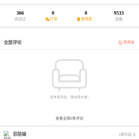
366
0
0
9533
阅读过
打赏
推荐票
连载
全部评论
写评论
还木有评论，快去抢沙发~
查看全部
0
条评论
朕能编
1部作品