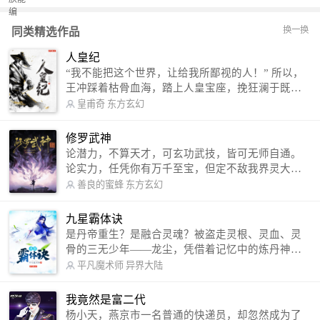
换一换
同类精选作品
人皇纪
“我不能把这个世界，让给我所鄙视的人！” 所以，
王冲踩着枯骨血海，踏上人皇宝座，挽狂澜于既
倒，扶大厦之将倾，成就了一段无上的传说！ 微信
皇甫奇
东方玄幻
公众号：皇甫奇 （微信号：huangfuqi1985） 新浪
微博：皇甫奇（地址：http://weibo.com/u/25284575
修罗武神
87） QQ交流群：320238210【普通群】 574501330
论潜力，不算天才，可玄功武技，皆可无师自通。
【VIP订阅群】 欢迎大家关注。
论实力，任凭你有万千至宝，但定不敌我界灵大
军。 我是谁？天下众生视我为修罗，却不知，我以
善良的蜜蜂
东方玄幻
修罗成武神。 （想看修罗武神番外，请关注蜜蜂微
信公众号：善良的蜜蜂后援会）
九星霸体诀
是丹帝重生？是融合灵魂？被盗走灵根、灵血、灵
骨的三无少年——龙尘，凭借着记忆中的炼丹神
术，修行神秘功法九星霸体诀，拨开重重迷雾，解
平凡魔术师
异界大陆
开惊天之局。 手掌天地乾坤，脚踏日月星辰，
勾搭各色美女，镇压恶鬼邪神。 江湖传闻：龙
我竟然是富二代
尘一到，地吼天啸。龙尘一出，鬼泣神哭。 本
杨小天，燕京市一名普通的快递员，却忽然成为了