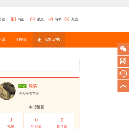
看过
书架
消息
写书
充值
小说
APP端
我要写书
魇貘
作者
进入作者首页
本书荣誉
0
0
0
礼物
粉丝值
推荐票