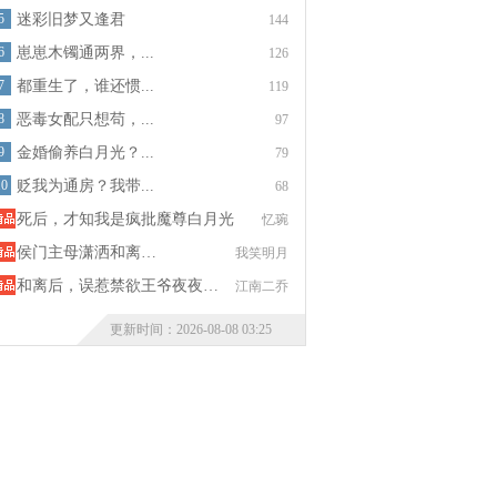
5
迷彩旧梦又逢君
144
6
崽崽木镯通两界，...
126
7
都重生了，谁还惯...
119
8
恶毒女配只想苟，...
97
9
金婚偷养白月光？...
79
10
贬我为通房？我带...
68
死后，才知我是疯批魔尊白月光
忆琬
侯门主母潇洒和离…
我笑明月
和离后，误惹禁欲王爷夜夜…
江南二乔
更新时间：2026-08-08 03:25