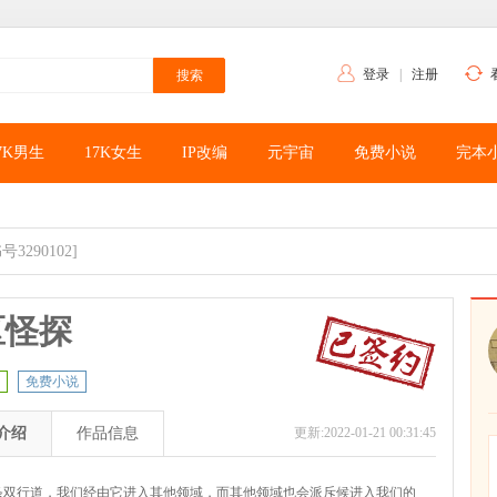
登录
|
注册
7K男生
17K女生
IP改编
元宇宙
免费小说
完本
号3290102]
区怪探
免费小说
介绍
作品信息
更新:2022-01-21 00:31:45
条双行道，我们经由它进入其他领域，而其他领域也会派斥候进入我们的