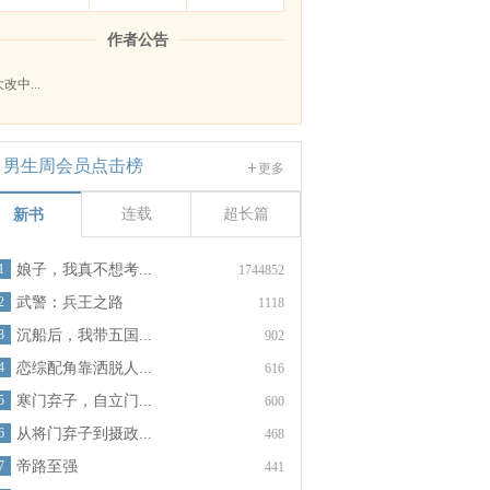
作者公告
改中...
男生周会员点击榜
更多
连载
超长篇
新书
1
娘子，我真不想考...
1744852
2
武警：兵王之路
1118
3
沉船后，我带五国...
902
4
恋综配角靠洒脱人...
616
5
寒门弃子，自立门...
600
6
从将门弃子到摄政...
468
7
帝路至强
441