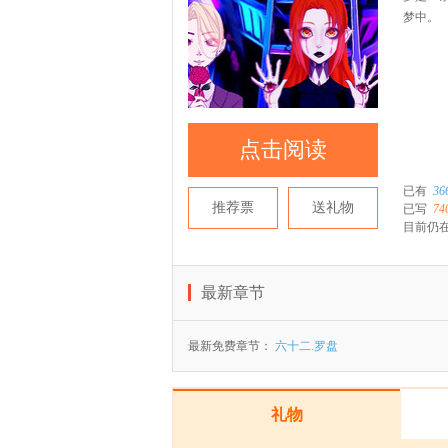
梦中。
点击阅读
已有
36
推荐票
送礼物
已写
74
目前仍在
最新章节
最新免费章节：
六十二.罗盘
礼物