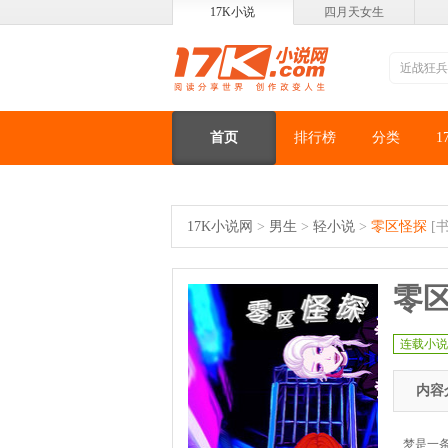
17K小说
四月天女生
首页
排行榜
分类
1
17K小说网
>
男生
>
轻小说
>
零区怪探
[书
零
连载小说
内容
梦是一