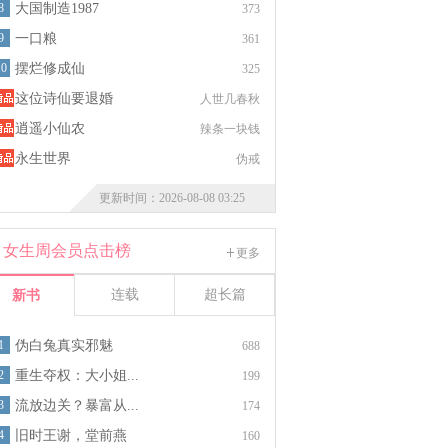
8
大国制造1987
373
9
一口粮
361
10
摆烂修成仙
325
这位诗仙要退婚
人世几春秋
逍遥小仙农
辣条一块钱
永生世界
伪戒
更新时间：2026-08-08 03:25
女生周会员点击榜
更多
连载
超长篇
新书
1
伪白兔真实邪魅
688
2
重生夺权：大小姐...
199
3
流放边关？暴富从...
174
4
旧时王谢，堂前燕
160