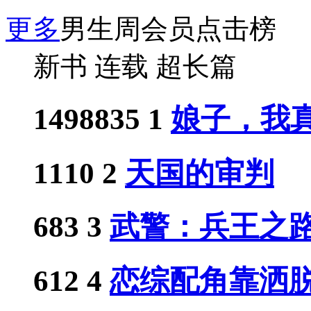
更多
男生周会员点击榜
新书
连载
超长篇
1498835
1
娘子，我真
1110
2
天国的审判
683
3
武警：兵王之
612
4
恋综配角靠洒脱人