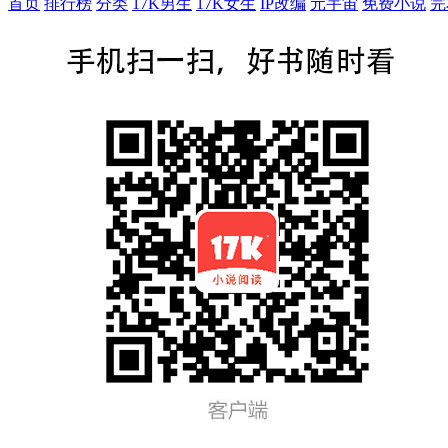
首页
排行榜
分类
17K男生
17K女生
IP改编
元宇宙
免费小说
完