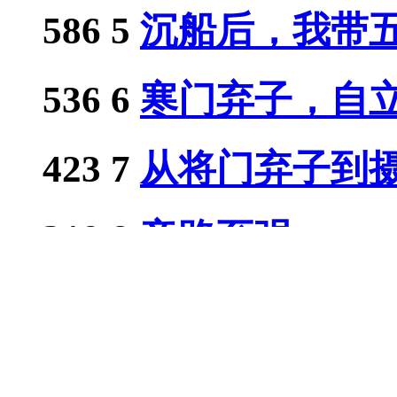
586
5
沉船后，我带五国
536
6
寒门弃子，自立门
423
7
从将门弃子到摄政
319
8
帝路至强
319
9
女多男少世界，靓
319
10
摆烂修成仙