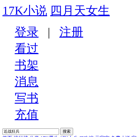
17K小说
四月天女生
登录
|
注册
看过
书架
消息
写书
充值