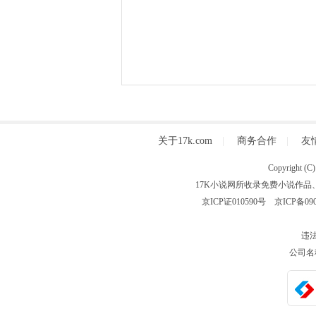
关于17k.com
|
商务合作
|
友
Copyright
17K小说网所收录免费小说作品
京ICP证010590号
京ICP备090
违法
公司名