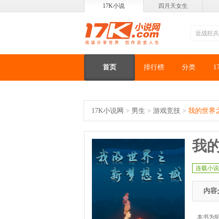
17K小说
四月天女生
首页
排行榜
分类
1
17K小说网
>
男生
>
游戏竞技
>
我的世界
我
连载小说
内容
本书为