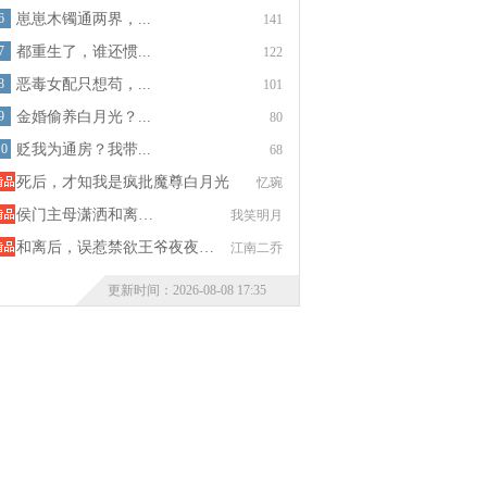
6
崽崽木镯通两界，...
141
7
都重生了，谁还惯...
122
8
恶毒女配只想苟，...
101
9
金婚偷养白月光？...
80
10
贬我为通房？我带...
68
死后，才知我是疯批魔尊白月光
忆琬
侯门主母潇洒和离…
我笑明月
和离后，误惹禁欲王爷夜夜…
江南二乔
更新时间：2026-08-08 17:35