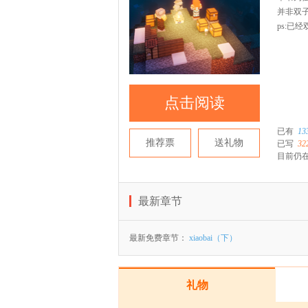
并非双
ps:已
点击阅读
已有
13
推荐票
送礼物
已写
32
目前仍在
最新章节
最新免费章节：
xiaobai（下）
礼物