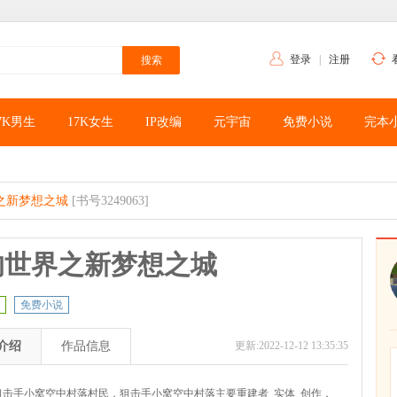
登录
|
注册
7K男生
17K女生
IP改编
元宇宙
免费小说
完本
之新梦想之城
[书号3249063]
的世界之新梦想之城
免费小说
介绍
作品信息
更新:2022-12-12 13:35:35
狙击手小窝空中村落村民，狙击手小窝空中村落主要重建者_实体_创作，