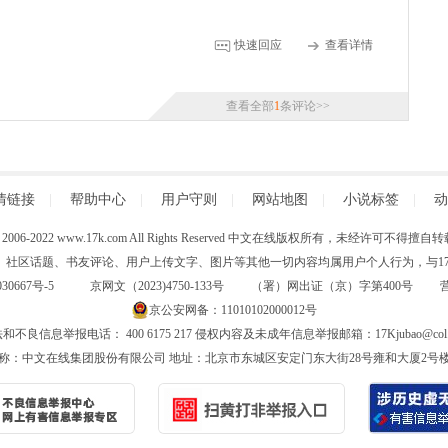
快速回应
查看详情
查看全部
1
条评论>>
情链接
|
帮助中心
|
用户守则
|
网站地图
|
小说标签
|
动
 (C) 2006-2022 www.17k.com All Rights Reserved 中文在线版权所有，未经许可不
、社区话题、书友评论、用户上传文字、图片等其他一切内容均属用户个人行为，与17K
30667号-5
京网文（2023)4750-133号 （署）网出证（京）字第400号
京公安网备：11010102000012号
和不良信息举报电话： 400 6175 217 侵权内容及未成年信息举报邮箱：17Kjubao@col.
称：中文在线集团股份有限公司 地址：北京市东城区安定门东大街28号雍和大厦2号楼6