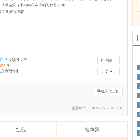
子动漫亲笔（本书中存在虚构人物及事件）
经双子及腐竹授权
33
人次读过此书
书架
289
字
拼命写作中...
分享...
手机阅读17K
更新时间： 2022-12-12 01:35:35
红包
推荐票