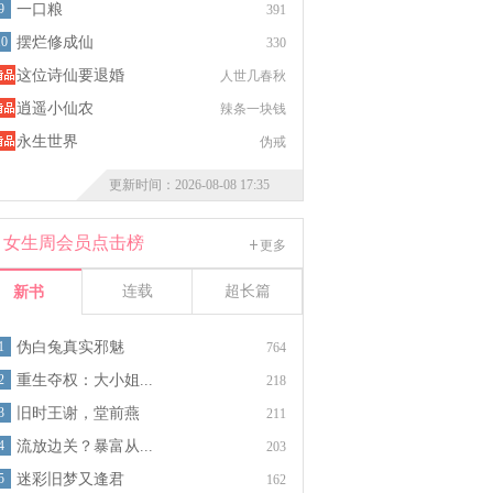
9
一口粮
391
10
摆烂修成仙
330
这位诗仙要退婚
人世几春秋
逍遥小仙农
辣条一块钱
永生世界
伪戒
更新时间：2026-08-08 17:35
女生周会员点击榜
更多
连载
超长篇
新书
1
伪白兔真实邪魅
764
2
重生夺权：大小姐...
218
3
旧时王谢，堂前燕
211
4
流放边关？暴富从...
203
5
迷彩旧梦又逢君
162