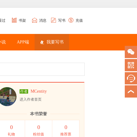
看过
书架
消息
写书
充值
小说
APP端
我要写书
MCentity
作者
进入作者首页
本书荣誉
0
0
0
礼物
粉丝值
推荐票