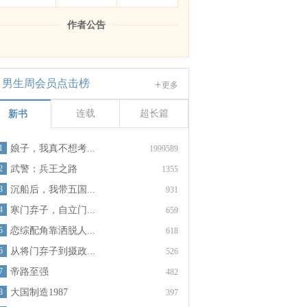
作者公告
男生周会员点击榜
更多
连载
超长篇
新书
1
娘子，我真不想考...
1999589
2
武警：兵王之路
1355
3
沉船后，我带五国...
931
4
寒门弃子，自立门...
659
5
恋综配角靠洒脱人...
618
6
从将门弃子到摄政...
526
7
帝路至强
482
8
大国制造1987
397