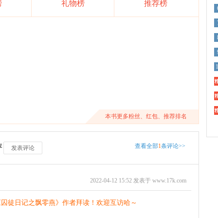
榜
礼物榜
推荐榜
精
精
精
本书更多粉丝、红包、推荐排名
查看全部
1
条评论>>
评
发表评论
2022-04-12 15:52 发表于 www.17k.com
《囚徒日记之飘零燕》作者拜读！欢迎互访哈～