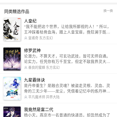
换一换
同类精选作品
人皇纪
“我不能把这个世界，让给我所鄙视的人！” 所以，
王冲踩着枯骨血海，踏上人皇宝座，挽狂澜于既
倒，扶大厦之将倾，成就了一段无上的传说！ 微信
皇甫奇
东方玄幻
公众号：皇甫奇 （微信号：huangfuqi1985） 新浪
微博：皇甫奇（地址：http://weibo.com/u/25284575
修罗武神
87） QQ交流群：320238210【普通群】 574501330
论潜力，不算天才，可玄功武技，皆可无师自通。
【VIP订阅群】 欢迎大家关注。
论实力，任凭你有万千至宝，但定不敌我界灵大
军。 我是谁？天下众生视我为修罗，却不知，我以
善良的蜜蜂
东方玄幻
修罗成武神。 （想看修罗武神番外，请关注蜜蜂微
信公众号：善良的蜜蜂后援会）
九星霸体诀
是丹帝重生？是融合灵魂？被盗走灵根、灵血、灵
骨的三无少年——龙尘，凭借着记忆中的炼丹神
术，修行神秘功法九星霸体诀，拨开重重迷雾，解
平凡魔术师
异界大陆
开惊天之局。 手掌天地乾坤，脚踏日月星辰，
勾搭各色美女，镇压恶鬼邪神。 江湖传闻：龙
我竟然是富二代
尘一到，地吼天啸。龙尘一出，鬼泣神哭。 本
杨小天，燕京市一名普通的快递员，却忽然成为了