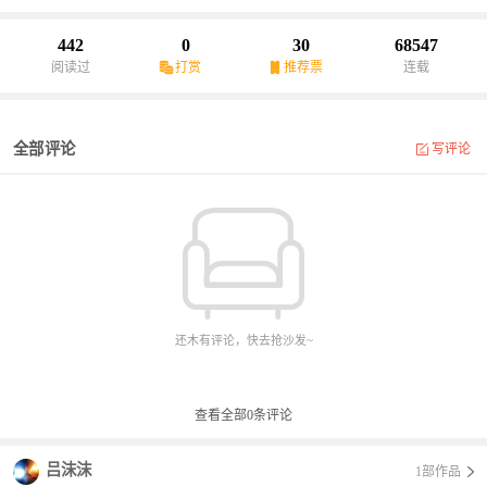
行动所关联，游戏实行完全托管，各国联合监督。
442
0
30
68547
阅读过
打赏
推荐票
连载
全部评论
写评论
还木有评论，快去抢沙发~
查看全部
0
条评论
吕沫沫
1部作品