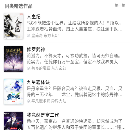
换一换
同类精选作品
人皇纪
“我不能把这个世界，让给我所鄙视的人！” 所以，
王冲踩着枯骨血海，踏上人皇宝座，挽狂澜于既
倒，扶大厦之将倾，成就了一段无上的传说！ 微信
皇甫奇
东方玄幻
公众号：皇甫奇 （微信号：huangfuqi1985） 新浪
微博：皇甫奇（地址：http://weibo.com/u/25284575
修罗武神
87） QQ交流群：320238210【普通群】 574501330
论潜力，不算天才，可玄功武技，皆可无师自通。
【VIP订阅群】 欢迎大家关注。
论实力，任凭你有万千至宝，但定不敌我界灵大
军。 我是谁？天下众生视我为修罗，却不知，我以
善良的蜜蜂
东方玄幻
修罗成武神。 （想看修罗武神番外，请关注蜜蜂微
信公众号：善良的蜜蜂后援会）
九星霸体诀
是丹帝重生？是融合灵魂？被盗走灵根、灵血、灵
骨的三无少年——龙尘，凭借着记忆中的炼丹神
术，修行神秘功法九星霸体诀，拨开重重迷雾，解
平凡魔术师
异界大陆
开惊天之局。 手掌天地乾坤，脚踏日月星辰，
勾搭各色美女，镇压恶鬼邪神。 江湖传闻：龙
我竟然是富二代
尘一到，地吼天啸。龙尘一出，鬼泣神哭。 本
杨小天，燕京市一名普通的快递员，却忽然成为了
故事纯属虚构，如有雷同，那就是真事儿，想要对
五百亿遗产的继承人和双子集团的董事长…… “秘