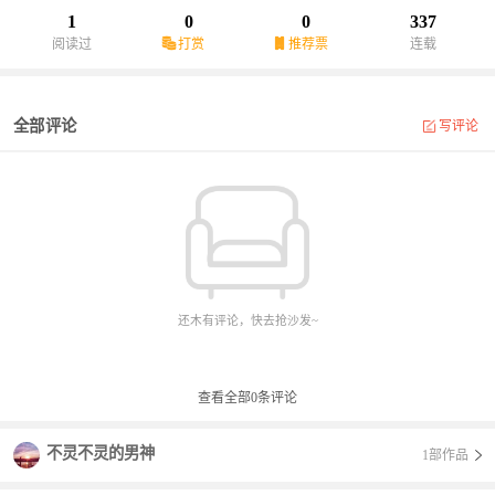
1
0
0
337
阅读过
打赏
推荐票
连载
全部评论
写评论
还木有评论，快去抢沙发~
查看全部
0
条评论
不灵不灵的男神
1部作品