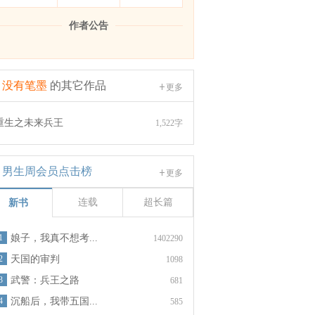
作者公告
没有笔墨
的其它作品
更多
重生之未来兵王
1,522字
男生周会员点击榜
更多
连载
超长篇
新书
1
娘子，我真不想考...
1402290
2
天国的审判
1098
3
武警：兵王之路
681
4
沉船后，我带五国...
585