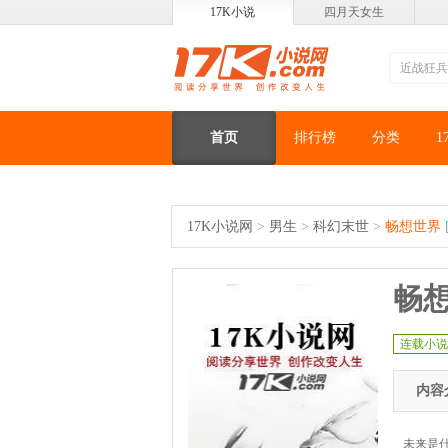
17K小说
四月天女生
首页
排行榜
分类
1
17K小说网
>
男生
>
科幻末世
>
畅想世界
畅
连载小说
内容
未来是