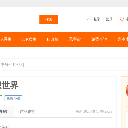
登录
|
注册
7K男生
17K女生
IP改编
元宇宙
免费小说
完本
[书号3210865]
想世界
免费小说
介绍
作品信息
更新:2020-08-15 00:25:39
什么样？