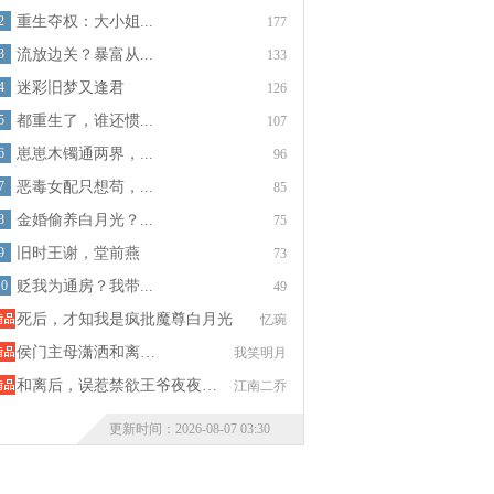
2
重生夺权：大小姐...
177
3
流放边关？暴富从...
133
4
迷彩旧梦又逢君
126
5
都重生了，谁还惯...
107
6
崽崽木镯通两界，...
96
7
恶毒女配只想苟，...
85
8
金婚偷养白月光？...
75
9
旧时王谢，堂前燕
73
10
贬我为通房？我带...
49
死后，才知我是疯批魔尊白月光
忆琬
侯门主母潇洒和离…
我笑明月
和离后，误惹禁欲王爷夜夜…
江南二乔
更新时间：2026-08-07 03:30