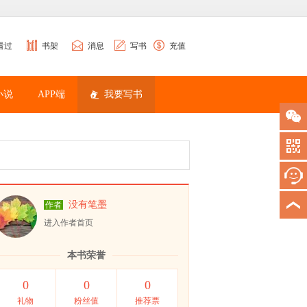
看过
书架
消息
写书
充值
小说
APP端
我要写书
没有笔墨
作者
进入作者首页
本书荣誉
0
0
0
礼物
粉丝值
推荐票