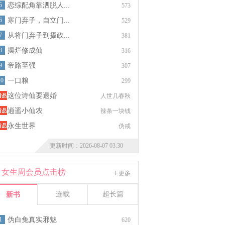
5
恋综配角靠洒脱人...
573
6
寒门弃子，自立门...
529
7
从将门弃子到摄政...
381
8
摆烂修成仙
316
9
帝路至强
307
10
一口粮
299
这位诗仙要退婚
人世几春秋
逍遥小仙农
辣条一块钱
永生世界
伪戒
更新时间：2026-08-07 03:30
女生周会员点击榜
更多
连载
超长篇
新书
1
伪白兔真实邪魅
620