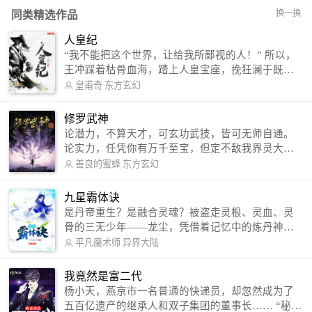
换一换
同类精选作品
人皇纪
“我不能把这个世界，让给我所鄙视的人！” 所以，
王冲踩着枯骨血海，踏上人皇宝座，挽狂澜于既
倒，扶大厦之将倾，成就了一段无上的传说！ 微信
皇甫奇
东方玄幻
公众号：皇甫奇 （微信号：huangfuqi1985） 新浪
微博：皇甫奇（地址：http://weibo.com/u/25284575
修罗武神
87） QQ交流群：320238210【普通群】 574501330
论潜力，不算天才，可玄功武技，皆可无师自通。
【VIP订阅群】 欢迎大家关注。
论实力，任凭你有万千至宝，但定不敌我界灵大
军。 我是谁？天下众生视我为修罗，却不知，我以
善良的蜜蜂
东方玄幻
修罗成武神。 （想看修罗武神番外，请关注蜜蜂微
信公众号：善良的蜜蜂后援会）
九星霸体诀
是丹帝重生？是融合灵魂？被盗走灵根、灵血、灵
骨的三无少年——龙尘，凭借着记忆中的炼丹神
术，修行神秘功法九星霸体诀，拨开重重迷雾，解
平凡魔术师
异界大陆
开惊天之局。 手掌天地乾坤，脚踏日月星辰，
勾搭各色美女，镇压恶鬼邪神。 江湖传闻：龙
我竟然是富二代
尘一到，地吼天啸。龙尘一出，鬼泣神哭。 本
杨小天，燕京市一名普通的快递员，却忽然成为了
故事纯属虚构，如有雷同，那就是真事儿，想要对
五百亿遗产的继承人和双子集团的董事长…… “秘