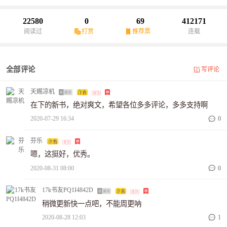
啊，你没有？”
22580
0
69
412171
阅读过
打赏
推荐票
连载
全部评论
写评论
天赐凉机
在下的新书，绝对爽文，希望各位多多评论，多多支持啊
2020-07-29 16:34
0
芬乐
嗯，这挺好，优秀。
2020-08-31 08:00
0
17k书友PQ1I4842D
稍微更新快一点吧，不能周更呐
2020-08-28 12:03
1