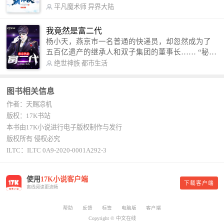
术，修行神秘功法九星霸体诀，拨开重重迷雾，解
平凡魔术师
异界大陆
开惊天之局。 手掌天地乾坤，脚踏日月星辰，
勾搭各色美女，镇压恶鬼邪神。 江湖传闻：龙
我竟然是富二代
尘一到，地吼天啸。龙尘一出，鬼泣神哭。 本
杨小天，燕京市一名普通的快递员，却忽然成为了
故事纯属虚构，如有雷同，那就是真事儿，想要对
五百亿遗产的继承人和双子集团的董事长…… “秘
号入座，抓紧时间进群：487963015 微信公众号：
书，给我定制一套百亿富翁的吃喝住行标准！” “好
绝世神族
都市生活
平凡魔术师,或者搜索：pingfanmoshushi1982,公众
的，杨总。” “你晚上在我的床上安排五个嫩模是怎
号上有问必答，福利多多！
么回事？” “回杨总，这就是百亿富翁的标准。” “车
图书相关信息
呢？” “回杨总，开车太堵，已经给你安排了直升
作者：天赐凉机
机。” 从此，开启杨小天的百亿富翁之旅，只有他不
敢想的，没有秘书办不到的。
版权：17K书站
本书由17K小说进行电子版权制作与发行
版权所有 侵权必究
ILTC：ILTC 0A9-2020-0001A292-3
使用
17K小说客户端
下载客户端
离线阅读更流畅
帮助
反馈
标签
电脑版
客户端
Copyright © 中文在线