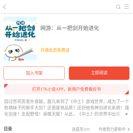
回到书架
网游：从一把剑开始进化
开通会员免费读
立即阅读
加入书架
打开17K小说APP，新用户免费看好书
因过劳死而意外穿越，聂凡来到了《中土》游戏世界，成为了一个
软萌妹子的新手大剑？还是废铁品质？还好他有神剑进化系统！强
化剑身！支配野怪！吞噬天赋！从此，《中土》的世界中出现了一
道倩影，手持大宝剑，砍得玩家和NPC叫苦连天：“为什么她一剑就
秒了我呀！为什么骷髅帝王都要给她当小弟啊！”“女神，你从哪里得
目录
连载至200
作者努力更新中
到这样的神剑的啊？”氧气柠檬无知的摇摇头：“新手时期系统送的