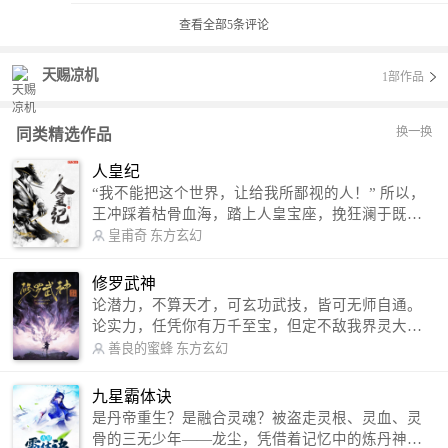
查看全部
5
条评论
天赐凉机
1部作品
换一换
同类精选作品
人皇纪
“我不能把这个世界，让给我所鄙视的人！” 所以，
王冲踩着枯骨血海，踏上人皇宝座，挽狂澜于既
倒，扶大厦之将倾，成就了一段无上的传说！ 微信
皇甫奇
东方玄幻
公众号：皇甫奇 （微信号：huangfuqi1985） 新浪
微博：皇甫奇（地址：http://weibo.com/u/25284575
修罗武神
87） QQ交流群：320238210【普通群】 574501330
论潜力，不算天才，可玄功武技，皆可无师自通。
【VIP订阅群】 欢迎大家关注。
论实力，任凭你有万千至宝，但定不敌我界灵大
军。 我是谁？天下众生视我为修罗，却不知，我以
善良的蜜蜂
东方玄幻
修罗成武神。 （想看修罗武神番外，请关注蜜蜂微
信公众号：善良的蜜蜂后援会）
九星霸体诀
是丹帝重生？是融合灵魂？被盗走灵根、灵血、灵
骨的三无少年——龙尘，凭借着记忆中的炼丹神