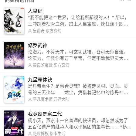
同类精选作品
人皇纪
“我不能把这个世界，让给我所鄙视的人！” 所以，
王冲踩着枯骨血海，踏上人皇宝座，挽狂澜于既
倒，扶大厦之将倾，成就了一段无上的传说！ 微信
皇甫奇
东方玄幻
公众号：皇甫奇 （微信号：huangfuqi1985） 新浪
微博：皇甫奇（地址：http://weibo.com/u/25284575
修罗武神
87） QQ交流群：320238210【普通群】 574501330
论潜力，不算天才，可玄功武技，皆可无师自通。
【VIP订阅群】 欢迎大家关注。
论实力，任凭你有万千至宝，但定不敌我界灵大
军。 我是谁？天下众生视我为修罗，却不知，我以
善良的蜜蜂
东方玄幻
修罗成武神。 （想看修罗武神番外，请关注蜜蜂微
信公众号：善良的蜜蜂后援会）
九星霸体诀
是丹帝重生？是融合灵魂？被盗走灵根、灵血、灵
骨的三无少年——龙尘，凭借着记忆中的炼丹神
术，修行神秘功法九星霸体诀，拨开重重迷雾，解
平凡魔术师
异界大陆
开惊天之局。 手掌天地乾坤，脚踏日月星辰，
勾搭各色美女，镇压恶鬼邪神。 江湖传闻：龙
我竟然是富二代
尘一到，地吼天啸。龙尘一出，鬼泣神哭。 本
杨小天，燕京市一名普通的快递员，却忽然成为了
故事纯属虚构，如有雷同，那就是真事儿，想要对
五百亿遗产的继承人和双子集团的董事长…… “秘
号入座，抓紧时间进群：487963015 微信公众号：
书，给我定制一套百亿富翁的吃喝住行标准！” “好
绝世神族
都市生活