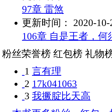
97章 雷煞
更新时间： 2020-10-26
106章 自是王者，何
粉丝荣誉榜
红包榜
礼物
1
言有理
2
17k041063
3
我撅腚比天高