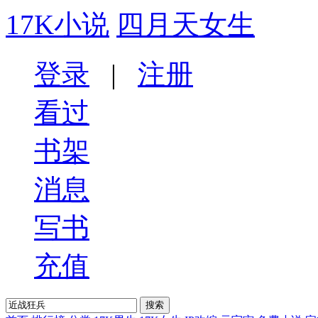
17K小说
四月天女生
登录
|
注册
看过
书架
消息
写书
充值