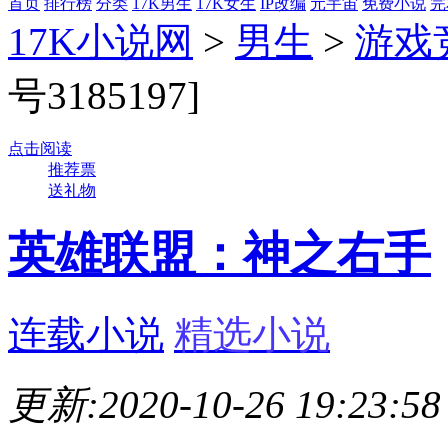
首页
排行榜
分类
17K男生
17K女生
IP改编
元宇宙
免费小说
完
17K小说网
>
男生
>
游戏
号3185197]
点击阅读
推荐票
送礼物
英雄联盟：神之右手
连载小说
精选小说
更新:2020-10-26 19:23:58