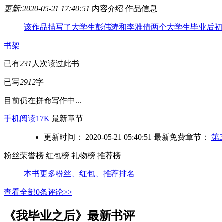
更新:2020-05-21 17:40:51
内容介绍
作品信息
该作品描写了大学生彭伟涛和李雅倩两个大学生毕业后初
书架
已有
231
人次读过此书
已写
2912
字
目前仍在拼命写作中...
手机阅读17K
最新章节
更新时间： 2020-05-21 05:40:51
最新免费章节：
第
粉丝荣誉榜
红包榜
礼物榜
推荐榜
本书更多粉丝、红包、推荐排名
查看全部
0
条评论>>
《我毕业之后》最新书评