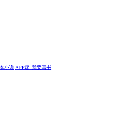
本小说
APP端
我要写书