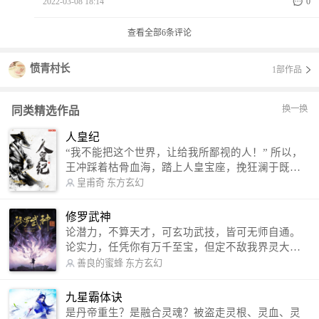
2022-03-08 18:14
0
查看全部
6
条评论
愤青村长
1部作品
换一换
同类精选作品
人皇纪
“我不能把这个世界，让给我所鄙视的人！” 所以，
王冲踩着枯骨血海，踏上人皇宝座，挽狂澜于既
倒，扶大厦之将倾，成就了一段无上的传说！ 微信
皇甫奇
东方玄幻
公众号：皇甫奇 （微信号：huangfuqi1985） 新浪
微博：皇甫奇（地址：http://weibo.com/u/25284575
修罗武神
87） QQ交流群：320238210【普通群】 574501330
论潜力，不算天才，可玄功武技，皆可无师自通。
【VIP订阅群】 欢迎大家关注。
论实力，任凭你有万千至宝，但定不敌我界灵大
军。 我是谁？天下众生视我为修罗，却不知，我以
善良的蜜蜂
东方玄幻
修罗成武神。 （想看修罗武神番外，请关注蜜蜂微
信公众号：善良的蜜蜂后援会）
九星霸体诀
是丹帝重生？是融合灵魂？被盗走灵根、灵血、灵