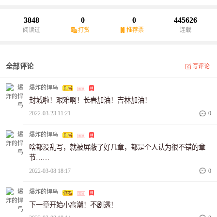
3848
0
0
445626
阅读过
打赏
推荐票
连载
全部评论
写评论
爆炸的悍鸟
封城啦！艰难啊！长春加油！吉林加油！
2022-03-23 11:21
0
爆炸的悍鸟
啥都没乱写，就被屏蔽了好几章，都是个人认为很不错的章
节……
2022-03-08 18:17
0
爆炸的悍鸟
下一章开始小高潮！不剧透！