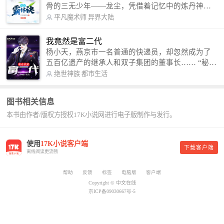
骨的三无少年——龙尘，凭借着记忆中的炼丹神
术，修行神秘功法九星霸体诀，拨开重重迷雾，解
平凡魔术师
异界大陆
开惊天之局。 手掌天地乾坤，脚踏日月星辰，
勾搭各色美女，镇压恶鬼邪神。 江湖传闻：龙
我竟然是富二代
尘一到，地吼天啸。龙尘一出，鬼泣神哭。 本
杨小天，燕京市一名普通的快递员，却忽然成为了
故事纯属虚构，如有雷同，那就是真事儿，想要对
五百亿遗产的继承人和双子集团的董事长…… “秘
号入座，抓紧时间进群：487963015 微信公众号：
书，给我定制一套百亿富翁的吃喝住行标准！” “好
绝世神族
都市生活
平凡魔术师,或者搜索：pingfanmoshushi1982,公众
的，杨总。” “你晚上在我的床上安排五个嫩模是怎
号上有问必答，福利多多！
么回事？” “回杨总，这就是百亿富翁的标准。” “车
图书相关信息
呢？” “回杨总，开车太堵，已经给你安排了直升
本书由作者/版权方授权17K小说网进行电子版制作与发行。
机。” 从此，开启杨小天的百亿富翁之旅，只有他不
敢想的，没有秘书办不到的。
使用
17K小说客户端
下载客户端
离线阅读更流畅
帮助
反馈
标签
电脑版
客户端
Copyright © 中文在线
京ICP备09030667号-5