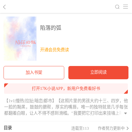
回到书架
陷落的弧
开通会员免费读
立即阅读
加入书架
打开17K小说APP，新用户免费看好书
【1v1|慢热|拉扯|暗恋|都市】【这照片里的男孩大约十三、四岁，他
一脸的黝黑，鼓鼓的腮帮，厚实的嘴唇，唯一的独特就是几乎每张
都翻着白眼，让人不得不感到滑稽。“我要把它打印出来挂墙上啊哈
哈哈哈哈哈哈哈哈哈”邹小笑的花枝乱颤。其中有一张，男孩低头看
脚，但是他小肚隆起，把视线挡住了，他只好费力伸长脖子，整张
目录
连载至113
作者努力更新中
照片的姿势就显得憨长。苏岚倒没被照片逗笑，可邹小的笑声总是