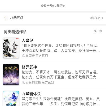
查看全部
922
条评论
八两五点
8部作品
换一换
同类精选作品
人皇纪
“我不能把这个世界，让给我所鄙视的人！” 所以，
王冲踩着枯骨血海，踏上人皇宝座，挽狂澜于既
倒，扶大厦之将倾，成就了一段无上的传说！ 微信
皇甫奇
东方玄幻
公众号：皇甫奇 （微信号：huangfuqi1985） 新浪
微博：皇甫奇（地址：http://weibo.com/u/25284575
修罗武神
87） QQ交流群：320238210【普通群】 574501330
论潜力，不算天才，可玄功武技，皆可无师自通。
【VIP订阅群】 欢迎大家关注。
论实力，任凭你有万千至宝，但定不敌我界灵大
军。 我是谁？天下众生视我为修罗，却不知，我以
善良的蜜蜂
东方玄幻
修罗成武神。 （想看修罗武神番外，请关注蜜蜂微
信公众号：善良的蜜蜂后援会）
九星霸体诀
是丹帝重生？是融合灵魂？被盗走灵根、灵血、灵
骨的三无少年——龙尘，凭借着记忆中的炼丹神