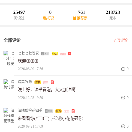
带着魔力，会传染，她也跟着咧了嘴。“小小…”轻推女生的手肘，邹
小擦擦刚挤出的眼泪“岚岚，莫怪我多嘴，我再翻翻，说不定还能翻
25497
0
761
218723
出秦晨的小时候！”苏岚怔了一下，这下不用猜了，这电脑一定是从
阅读过
打赏
推荐票
完本
小祝那儿“借来”的。她扬起头，对着苏岚挤眉弄眼“辟邪照啊，挂你
家小区门口，那位肯定不敢进来骚扰你了！”似玩笑又不像，邹小还
真的在文件夹里找了起来。正是因为邹小这样，她没有亲手掰掉茁
全部评论
写评论
壮的好奇心，在不自觉的蔓延开来…..】
七七七七晚安
欢迎👏👏👏
2026-06-09 17:56
0
清美竹源
晚上好，读书冒泡，大大加油啊
2020-12-03 19:50
0
泪融残粉花钿重
来看看你(*￣3￣)╭♡❀小花花砸你
2020-09-21 17:09
0