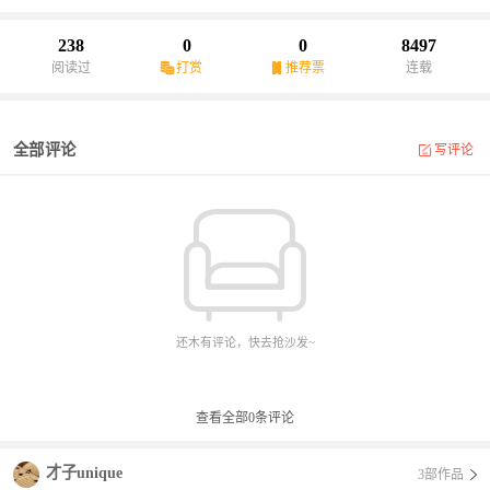
238
0
0
8497
阅读过
打赏
推荐票
连载
全部评论
写评论
还木有评论，快去抢沙发~
查看全部
0
条评论
才子unique
3部作品