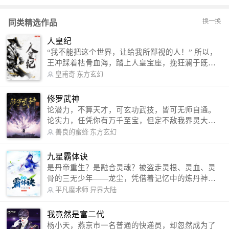
换一换
同类精选作品
人皇纪
“我不能把这个世界，让给我所鄙视的人！” 所以，
王冲踩着枯骨血海，踏上人皇宝座，挽狂澜于既
倒，扶大厦之将倾，成就了一段无上的传说！ 微信
皇甫奇
东方玄幻
公众号：皇甫奇 （微信号：huangfuqi1985） 新浪
微博：皇甫奇（地址：http://weibo.com/u/25284575
修罗武神
87） QQ交流群：320238210【普通群】 574501330
论潜力，不算天才，可玄功武技，皆可无师自通。
【VIP订阅群】 欢迎大家关注。
论实力，任凭你有万千至宝，但定不敌我界灵大
军。 我是谁？天下众生视我为修罗，却不知，我以
善良的蜜蜂
东方玄幻
修罗成武神。 （想看修罗武神番外，请关注蜜蜂微
信公众号：善良的蜜蜂后援会）
九星霸体诀
是丹帝重生？是融合灵魂？被盗走灵根、灵血、灵
骨的三无少年——龙尘，凭借着记忆中的炼丹神
术，修行神秘功法九星霸体诀，拨开重重迷雾，解
平凡魔术师
异界大陆
开惊天之局。 手掌天地乾坤，脚踏日月星辰，
勾搭各色美女，镇压恶鬼邪神。 江湖传闻：龙
我竟然是富二代
尘一到，地吼天啸。龙尘一出，鬼泣神哭。 本
杨小天，燕京市一名普通的快递员，却忽然成为了