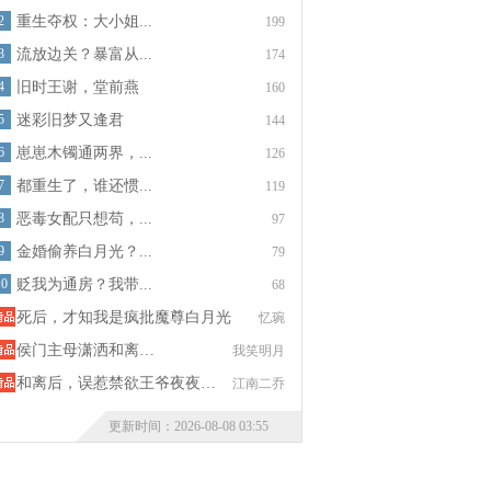
2
重生夺权：大小姐...
199
3
流放边关？暴富从...
174
4
旧时王谢，堂前燕
160
5
迷彩旧梦又逢君
144
6
崽崽木镯通两界，...
126
7
都重生了，谁还惯...
119
8
恶毒女配只想苟，...
97
9
金婚偷养白月光？...
79
10
贬我为通房？我带...
68
死后，才知我是疯批魔尊白月光
忆琬
侯门主母潇洒和离…
我笑明月
和离后，误惹禁欲王爷夜夜…
江南二乔
更新时间：2026-08-08 03:55