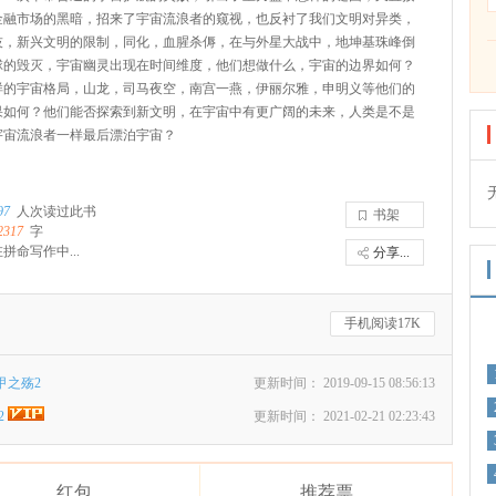
金融市场的黑暗，招来了宇宙流浪者的窥视，也反衬了我们文明对异类，
技，新兴文明的限制，同化，血腥杀傉，在与外星大战中，地坤基珠峰倒
球的毁灭，宇宙幽灵出现在时间维度，他们想做什么，宇宙的边界如何？
样的宇宙格局，山龙，司马夜空，南宫一燕，伊丽尔雅，申明义等他们的
果如何？他们能否探索到新文明，在宇宙中有更广阔的未来，人类是不是
宇宙流浪者一样最后漂泊宇宙？
97
人次读过此书
书架
2317
字
拼命写作中...
分享...
手机阅读17K
甲之殇2
更新时间： 2019-09-15 08:56:13
2
更新时间： 2021-02-21 02:23:43
红包
推荐票