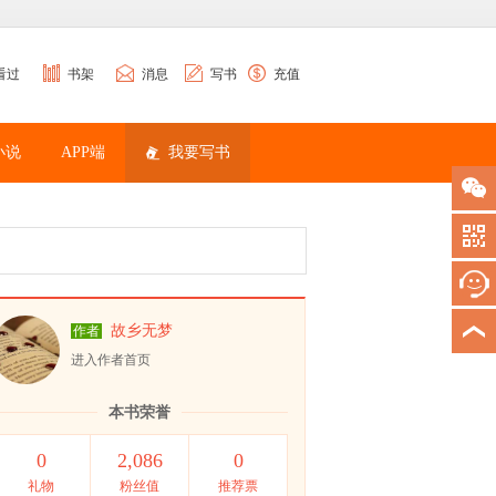
看过
书架
消息
写书
充值
小说
APP端
我要写书
故乡无梦
作者
进入作者首页
本书荣誉
0
2,086
0
礼物
粉丝值
推荐票