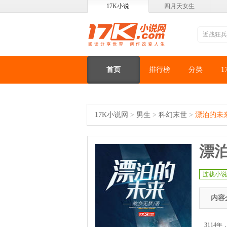
17K小说
四月天女生
首页
排行榜
分类
1
17K小说网
>
男生
>
科幻末世
>
漂泊的未
漂
连载小说
内容
311