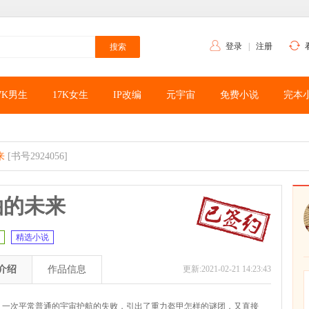
登录
|
注册
7K男生
17K女生
IP改编
元宇宙
免费小说
完本
来
[书号2924056]
泊的未来
精选小说
介绍
作品信息
更新:2021-02-21 14:23:43
4年，一次平常普通的宇宙护航的失败，引出了重力盔甲怎样的谜团，又直接