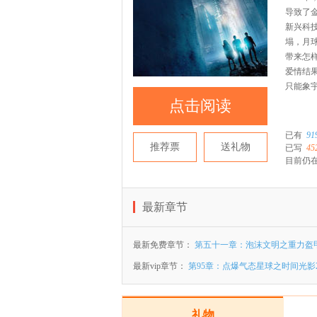
导致了
新兴科
塌，月
带来怎
爱情结
只能象
点击阅读
已有
91
推荐票
送礼物
已写
45
目前仍在
最新章节
最新免费章节：
第五十一章：泡沫文明之重力盔
最新vip章节：
第95章：点爆气态星球之时间光影
礼物