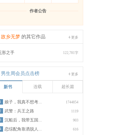
作者公告
故乡无梦
的其它作品
更多
无形之手
122,781字
男生周会员点击榜
更多
连载
超长篇
新书
1
娘子，我真不想考...
1744854
2
武警：兵王之路
1119
3
沉船后，我带五国...
903
4
恋综配角靠洒脱人...
616