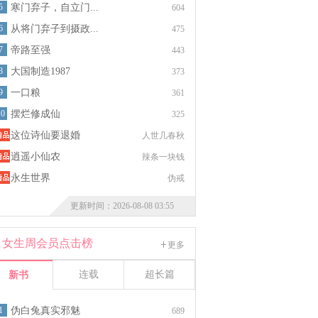
5
寒门弃子，自立门...
604
6
从将门弃子到摄政...
475
7
帝路至强
443
8
大国制造1987
373
9
一口粮
361
10
摆烂修成仙
325
这位诗仙要退婚
人世几春秋
逍遥小仙农
辣条一块钱
永生世界
伪戒
更新时间：2026-08-08 03:55
女生周会员点击榜
更多
连载
超长篇
新书
1
伪白兔真实邪魅
689