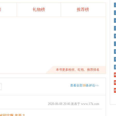
榜
礼物榜
推荐榜
本书更多粉丝、红包、推荐排名
精
精
查看全部
10
条评论>>
精
2020-06-08 20:40 发表于 www.17k.com
候回坑啊 老哥？