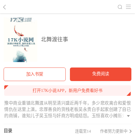
回到书架
北舞渡往事
免费阅读
加入书架
打开17K小说APP，新用户免费看好书
豫中商业重镇北舞渡从明至清兴盛近两千年，多少悲欢离合和爱恨
情仇在这里上演。忠厚善良的货栈老板吴永贵白手起家创建了自已
的商铺，谁知儿子吴玉恒与奸商方明成结怨。玉恒喜欢小摊贩刘青
山的女儿绣娘，但吴永贵坚决不许玉恒娶绣娘为妻。绣娘因拒方明
成的污辱而身受重伤，遭方明成算计的玉恒家货栈也将遭灭顶之
目录
连载至14
作者努力更新中
灾。古渡口终将被历史的云烟淹没，曾经繁盛千年的中原古镇也终