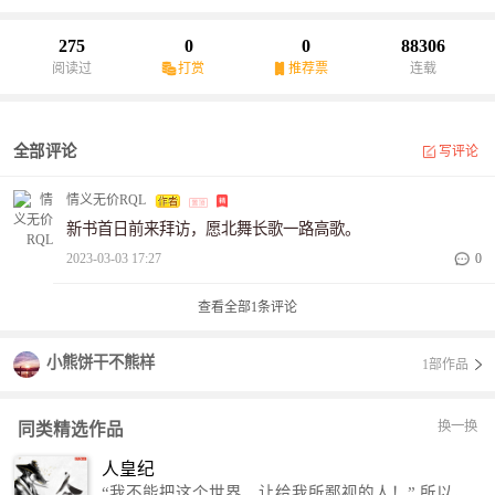
将走向调零，唯一留下的是善良的人们自强不息奋斗的故事和忠贞
不渝感人至深的爱情传说。
275
0
0
88306
阅读过
打赏
推荐票
连载
全部评论
写评论
情义无价RQL
新书首日前来拜访，愿北舞长歌一路高歌。
2023-03-03 17:27
0
查看全部
1
条评论
小熊饼干不熊样
1部作品
换一换
同类精选作品
人皇纪
“我不能把这个世界，让给我所鄙视的人！” 所以，