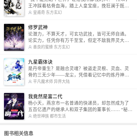
王冲踩着枯骨血海，踏上人皇宝座，挽狂澜于既
倒，扶大厦之将倾，成就了一段无上的传说！ 微信
皇甫奇
东方玄幻
公众号：皇甫奇 （微信号：huangfuqi1985） 新浪
微博：皇甫奇（地址：http://weibo.com/u/25284575
修罗武神
87） QQ交流群：320238210【普通群】 574501330
论潜力，不算天才，可玄功武技，皆可无师自通。
【VIP订阅群】 欢迎大家关注。
论实力，任凭你有万千至宝，但定不敌我界灵大
军。 我是谁？天下众生视我为修罗，却不知，我以
善良的蜜蜂
东方玄幻
修罗成武神。 （想看修罗武神番外，请关注蜜蜂微
信公众号：善良的蜜蜂后援会）
九星霸体诀
是丹帝重生？是融合灵魂？被盗走灵根、灵血、灵
骨的三无少年——龙尘，凭借着记忆中的炼丹神
术，修行神秘功法九星霸体诀，拨开重重迷雾，解
平凡魔术师
异界大陆
开惊天之局。 手掌天地乾坤，脚踏日月星辰，
勾搭各色美女，镇压恶鬼邪神。 江湖传闻：龙
我竟然是富二代
尘一到，地吼天啸。龙尘一出，鬼泣神哭。 本
杨小天，燕京市一名普通的快递员，却忽然成为了
故事纯属虚构，如有雷同，那就是真事儿，想要对
五百亿遗产的继承人和双子集团的董事长…… “秘
号入座，抓紧时间进群：487963015 微信公众号：
书，给我定制一套百亿富翁的吃喝住行标准！” “好
绝世神族
都市生活
平凡魔术师,或者搜索：pingfanmoshushi1982,公众
的，杨总。” “你晚上在我的床上安排五个嫩模是怎
号上有问必答，福利多多！
么回事？” “回杨总，这就是百亿富翁的标准。” “车
图书相关信息
呢？” “回杨总，开车太堵，已经给你安排了直升