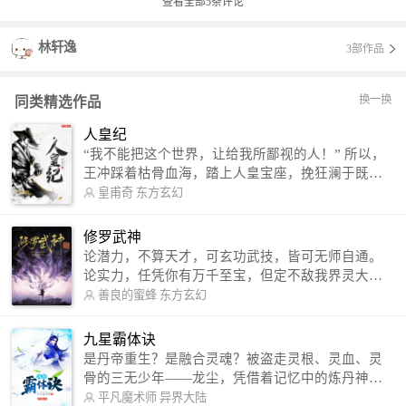
查看全部
5
条评论
林轩逸
3部作品
换一换
同类精选作品
人皇纪
“我不能把这个世界，让给我所鄙视的人！” 所以，
王冲踩着枯骨血海，踏上人皇宝座，挽狂澜于既
倒，扶大厦之将倾，成就了一段无上的传说！ 微信
皇甫奇
东方玄幻
公众号：皇甫奇 （微信号：huangfuqi1985） 新浪
微博：皇甫奇（地址：http://weibo.com/u/25284575
修罗武神
87） QQ交流群：320238210【普通群】 574501330
论潜力，不算天才，可玄功武技，皆可无师自通。
【VIP订阅群】 欢迎大家关注。
论实力，任凭你有万千至宝，但定不敌我界灵大
军。 我是谁？天下众生视我为修罗，却不知，我以
善良的蜜蜂
东方玄幻
修罗成武神。 （想看修罗武神番外，请关注蜜蜂微
信公众号：善良的蜜蜂后援会）
九星霸体诀
是丹帝重生？是融合灵魂？被盗走灵根、灵血、灵
骨的三无少年——龙尘，凭借着记忆中的炼丹神
术，修行神秘功法九星霸体诀，拨开重重迷雾，解
平凡魔术师
异界大陆