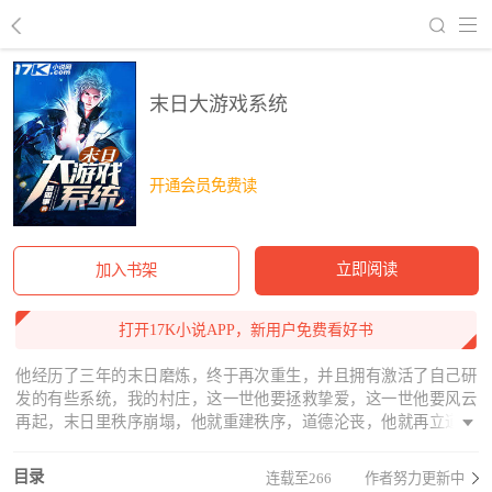
回到书架
末日大游戏系统
开通会员免费读
立即阅读
加入书架
打开17K小说APP，新用户免费看好书
他经历了三年的末日磨炼，终于再次重生，并且拥有激活了自己研
发的有些系统，我的村庄，这一世他要拯救挚爱，这一世他要风云
再起，末日里秩序崩塌，他就重建秩序，道德沦丧，他就再立道德
标杆，他要让他的村庄在这个末日里，屹立不倒。第二本书已经签
约，有兴趣的朋友都去看一下，一样的末日，不一样的精彩，只要
目录
连载至266
作者努力更新中
你来就让你爽。http://www.17k.com/book/2797865.html