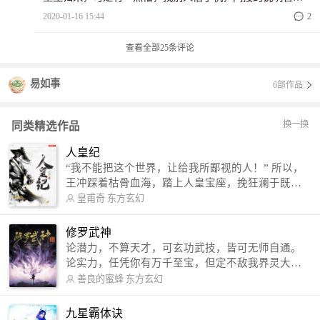
生活在没有手机的环境，当男主知道还有五分钟就要末日，
2020-01-16 15:44
2
给自己的父母打了一个电话。第一章配角的描写可以再去掉
一些，让男主更突出。值得一读的好故事。
查看全部
25
条评论
易如事
6部作品
换一换
同类精选作品
人皇纪
“我不能把这个世界，让给我所鄙视的人！” 所以，
王冲踩着枯骨血海，踏上人皇宝座，挽狂澜于既
倒，扶大厦之将倾，成就了一段无上的传说！ 微信
皇甫奇
东方玄幻
公众号：皇甫奇 （微信号：huangfuqi1985） 新浪
微博：皇甫奇（地址：http://weibo.com/u/25284575
修罗武神
87） QQ交流群：320238210【普通群】 574501330
论潜力，不算天才，可玄功武技，皆可无师自通。
【VIP订阅群】 欢迎大家关注。
论实力，任凭你有万千至宝，但定不敌我界灵大
军。 我是谁？天下众生视我为修罗，却不知，我以
善良的蜜蜂
东方玄幻
修罗成武神。 （想看修罗武神番外，请关注蜜蜂微
信公众号：善良的蜜蜂后援会）
九星霸体诀