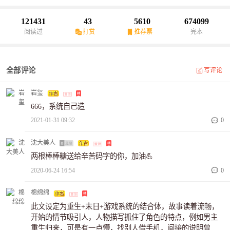
121431
43
5610
674099
阅读过
打赏
推荐票
完本
全部评论
写评论
岩玺
666，系统自己造
2021-01-31 09:32
0
沈大美人
两根棒棒糖送给辛苦码字的你，加油💪
2020-06-24 16:54
0
棉绵绵
此文设定为重生+末日+游戏系统的结合体，故事读着流畅，
开始的情节吸引人，人物描写抓住了角色的特点，例如男主
重生归来，可是有一点懵，找别人借手机，间接的说明曾经