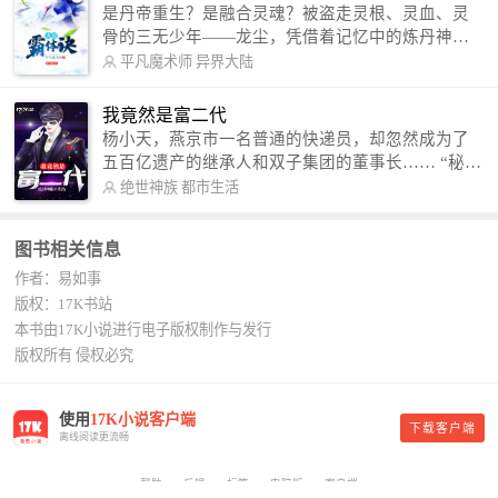
是丹帝重生？是融合灵魂？被盗走灵根、灵血、灵
骨的三无少年——龙尘，凭借着记忆中的炼丹神
术，修行神秘功法九星霸体诀，拨开重重迷雾，解
平凡魔术师
异界大陆
开惊天之局。 手掌天地乾坤，脚踏日月星辰，
勾搭各色美女，镇压恶鬼邪神。 江湖传闻：龙
我竟然是富二代
尘一到，地吼天啸。龙尘一出，鬼泣神哭。 本
杨小天，燕京市一名普通的快递员，却忽然成为了
故事纯属虚构，如有雷同，那就是真事儿，想要对
五百亿遗产的继承人和双子集团的董事长…… “秘
号入座，抓紧时间进群：487963015 微信公众号：
书，给我定制一套百亿富翁的吃喝住行标准！” “好
绝世神族
都市生活
平凡魔术师,或者搜索：pingfanmoshushi1982,公众
的，杨总。” “你晚上在我的床上安排五个嫩模是怎
号上有问必答，福利多多！
么回事？” “回杨总，这就是百亿富翁的标准。” “车
图书相关信息
呢？” “回杨总，开车太堵，已经给你安排了直升
作者：易如事
机。” 从此，开启杨小天的百亿富翁之旅，只有他不
敢想的，没有秘书办不到的。
版权：17K书站
本书由17K小说进行电子版权制作与发行
版权所有 侵权必究
使用
17K小说客户端
下载客户端
离线阅读更流畅
帮助
反馈
标签
电脑版
客户端