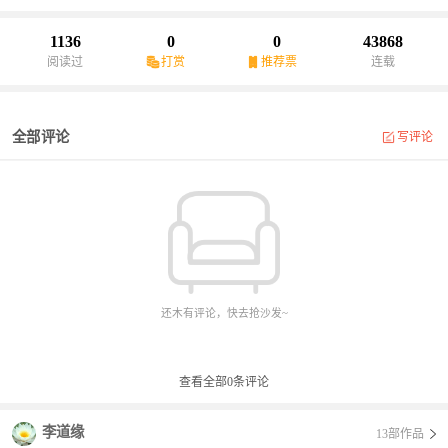
名。到十九世纪末，入门弟子已五十多人（师祖墓碑铭刻）。祖师
授艺，因人施教，不拘一格，故使八卦掌形成多种不同的风格。学
1136
0
0
43868
艺者根据自己的喜好和自身的条件以及求师的机缘，习练不同风格
阅读过
打赏
推荐票
连载
的掌法。为区别风格特点和师承关系，后人便以代表人的姓氏称其
掌名，流传至今就产生了不同的支系，但是都同出一祖。不容置
疑，支系的形成为八卦掌的传播与发展起到了积极的推动作用。其
全部评论
写评论
主要支系有以下两种。尹式八卦掌，代表人尹福（1840～1908年）
字德安，号寿鹏，河北省翼县人氏，在京居住在朝阳门外吉市口头
条。尹福宗师自幼习练少林弹腿和罗汉拳，从师董公后将其技艺融
入了八卦掌，形成冷、弹、脆、快、硬的技击特点。其掌型近似少
林拳，拇指里扣，四指并拢，微裹，酷似牛舌。掌法以推、托、
带、领、穿、挑、劈、砸、削、撞、撩、插等为主，围圆走转时则
行疾行步，似少林拳步法。程式八卦掌，代表人程廷华（1844～
1900年）字应芳，河北省深县程家村人，在京崇文门外花市头条以
做眼镜为业，人称“眼镜程”。自幼好武习摔跤，下盘功夫扎实，刚柔
还木有评论，快去抢沙发~
相济在身。从师祖董公后，经常将董公接出肃王府，住在眼镜铺
内，日夜随师苦练、感悟，形成独特的掌法，即“游身八卦连环掌”。
其掌型称为龙爪掌，步法行进似趟水，落脚似踩泥，俗称“趟泥步”。
查看全部
0
条评论
此掌演练起来拧旋走穿，形似游龙，行云流水，连绵不断，动如猛
虎，静似泰山，刚而不滞，柔而不散，闪展进退，拧裹钻翻，推托
李道缘
13部作品
带领，搬扣截拦，圈中有圈，层层不断。自清末咸丰年间至今，已