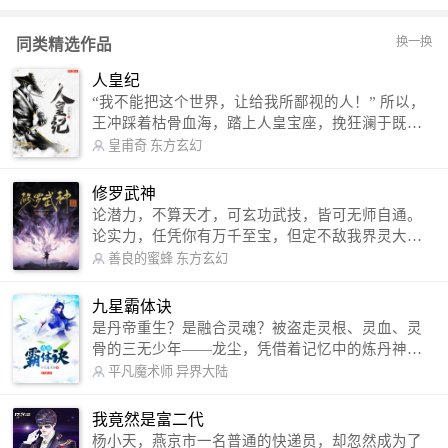
有一百五十多年，八卦掌的精英们有过许多可歌可泣的壮举，堪称
民族英雄。八国联军侵略北京，宗师程廷华与侵略者抗争，以身殉
换一换
同类精选作品
国。这里讲的是程廷华的长子程有龙（字海庭）和他的高徒何广
（字雨村）等人鲜为人知的故事······
人皇纪
“我不能把这个世界，让给我所鄙视的人！” 所以，
王冲踩着枯骨血海，踏上人皇宝座，挽狂澜于既
倒，扶大厦之将倾，成就了一段无上的传说！ 微信
皇甫奇
东方玄幻
公众号：皇甫奇 （微信号：huangfuqi1985） 新浪
微博：皇甫奇（地址：http://weibo.com/u/25284575
修罗武神
87） QQ交流群：320238210【普通群】 574501330
论潜力，不算天才，可玄功武技，皆可无师自通。
【VIP订阅群】 欢迎大家关注。
论实力，任凭你有万千至宝，但定不敌我界灵大
军。 我是谁？天下众生视我为修罗，却不知，我以
善良的蜜蜂
东方玄幻
修罗成武神。 （想看修罗武神番外，请关注蜜蜂微
信公众号：善良的蜜蜂后援会）
九星霸体诀
是丹帝重生？是融合灵魂？被盗走灵根、灵血、灵
骨的三无少年——龙尘，凭借着记忆中的炼丹神
术，修行神秘功法九星霸体诀，拨开重重迷雾，解
平凡魔术师
异界大陆
开惊天之局。 手掌天地乾坤，脚踏日月星辰，
勾搭各色美女，镇压恶鬼邪神。 江湖传闻：龙
我竟然是富二代
尘一到，地吼天啸。龙尘一出，鬼泣神哭。 本
杨小天，燕京市一名普通的快递员，却忽然成为了