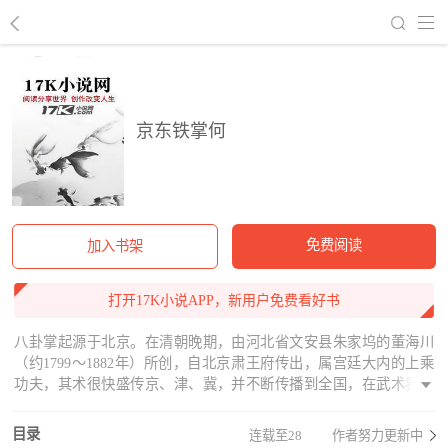
回到书架
京东铁掌何
免费阅读
加入书架
打开17K小说APP，新用户免费看好书
八卦掌起源于北京。在清朝晚期，由河北省文安县朱家坞的董海川
（约1799～1882年）所创，自北京肃王府传出，属宫廷大内的上乘
功夫，其术很快盛传京、津、冀，并不断传播到全国，在武术界产
生巨大影响，深受广大武术爱好者的喜爱和推崇。很多练武之人被
董师祖的高尚武德和超人的技艺所折服，随即心悦诚服地拜师学
目录
连载至28
作者努力更新中
艺。拜师者，多是带艺投师，很多人当时已在一方武术界颇具盛