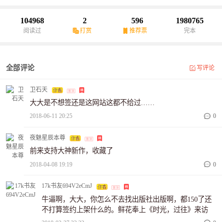
104968
2
596
1980765
阅读过
打赏
推荐票
完本
全部评论
写评论
卫石天
大大是不想签还是这网站这都不给过……
2018-06-11 20:25
0
夜魅星辰本尊
前来支持大神新作，收藏了
2018-04-08 19:19
0
17k书友694V2eCmJ
牛逼啊，大大，你怎么不去找出版社出版啊，都150了还
不打算签约上架什么的。鲜花奉上《时光，过往》来访