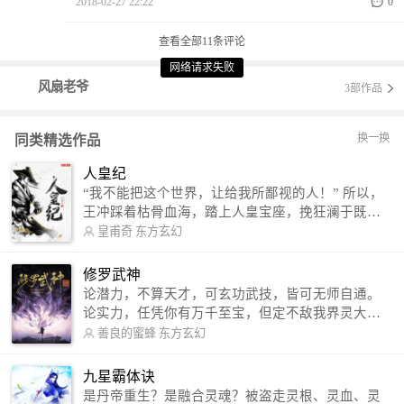
2018-02-27 22:22
0
查看全部
11
条评论
网络请求失败
网络请求失败
网络请求失败
风扇老爷
3部作品
换一换
同类精选作品
人皇纪
“我不能把这个世界，让给我所鄙视的人！” 所以，
王冲踩着枯骨血海，踏上人皇宝座，挽狂澜于既
倒，扶大厦之将倾，成就了一段无上的传说！ 微信
皇甫奇
东方玄幻
公众号：皇甫奇 （微信号：huangfuqi1985） 新浪
微博：皇甫奇（地址：http://weibo.com/u/25284575
修罗武神
87） QQ交流群：320238210【普通群】 574501330
论潜力，不算天才，可玄功武技，皆可无师自通。
【VIP订阅群】 欢迎大家关注。
论实力，任凭你有万千至宝，但定不敌我界灵大
军。 我是谁？天下众生视我为修罗，却不知，我以
善良的蜜蜂
东方玄幻
修罗成武神。 （想看修罗武神番外，请关注蜜蜂微
信公众号：善良的蜜蜂后援会）
九星霸体诀
是丹帝重生？是融合灵魂？被盗走灵根、灵血、灵