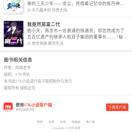
骨的三无少年——龙尘，凭借着记忆中的炼丹神
术，修行神秘功法九星霸体诀，拨开重重迷雾，解
平凡魔术师
异界大陆
开惊天之局。 手掌天地乾坤，脚踏日月星辰，
勾搭各色美女，镇压恶鬼邪神。 江湖传闻：龙
我竟然是富二代
尘一到，地吼天啸。龙尘一出，鬼泣神哭。 本
杨小天，燕京市一名普通的快递员，却忽然成为了
故事纯属虚构，如有雷同，那就是真事儿，想要对
五百亿遗产的继承人和双子集团的董事长…… “秘
号入座，抓紧时间进群：487963015 微信公众号：
书，给我定制一套百亿富翁的吃喝住行标准！” “好
绝世神族
都市生活
平凡魔术师,或者搜索：pingfanmoshushi1982,公众
的，杨总。” “你晚上在我的床上安排五个嫩模是怎
号上有问必答，福利多多！
么回事？” “回杨总，这就是百亿富翁的标准。” “车
图书相关信息
呢？” “回杨总，开车太堵，已经给你安排了直升
作者：风扇老爷
机。” 从此，开启杨小天的百亿富翁之旅，只有他不
敢想的，没有秘书办不到的。
版权：17K书站
本书由17K小说进行电子版权制作与发行
版权所有 侵权必究
使用
17K小说客户端
下载客户端
离线阅读更流畅
帮助
反馈
标签
电脑版
客户端
Copyright © 中文在线