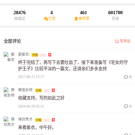
(在此申明，女主一直都是同一个人，从没变过，男主喜欢的也一直
都是同一个人，从没变过）
28476
4
461
601700
阅读过
打赏
推荐票
完本
全部评论
写评论
晏紫衣
终于完结了，再写下去要吐血了，接下来准备写《宅女的守
护王子》比较平淡的一篇文，还请亲们多多支持
2017-08-11 12:37
0
寒夜卦师
收藏支持，写的如此之好
2019-06-29 02:31
0
弹剑秀才
来看紫衣，中午好。