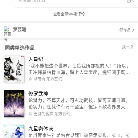
2019-06-18 11:55
0
查看全部
504
条评论
梦芸曦
0部作品
换一换
同类精选作品
人皇纪
“我不能把这个世界，让给我所鄙视的人！” 所以，
王冲踩着枯骨血海，踏上人皇宝座，挽狂澜于既
倒，扶大厦之将倾，成就了一段无上的传说！ 微信
皇甫奇
东方玄幻
公众号：皇甫奇 （微信号：huangfuqi1985） 新浪
微博：皇甫奇（地址：http://weibo.com/u/25284575
修罗武神
87） QQ交流群：320238210【普通群】 574501330
论潜力，不算天才，可玄功武技，皆可无师自通。
【VIP订阅群】 欢迎大家关注。
论实力，任凭你有万千至宝，但定不敌我界灵大
军。 我是谁？天下众生视我为修罗，却不知，我以
善良的蜜蜂
东方玄幻
修罗成武神。 （想看修罗武神番外，请关注蜜蜂微
信公众号：善良的蜜蜂后援会）
九星霸体诀
是丹帝重生？是融合灵魂？被盗走灵根、灵血、灵