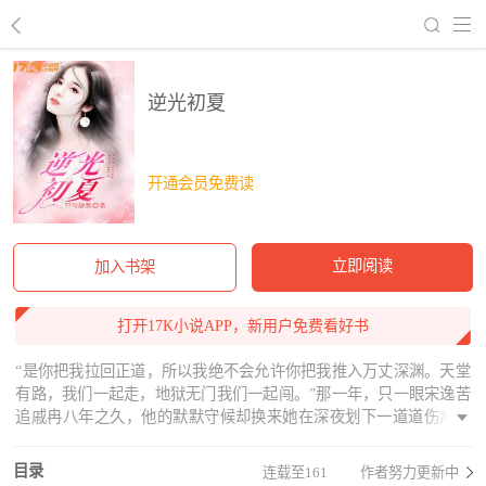
回到书架
逆光初夏
开通会员免费读
立即阅读
加入书架
打开17K小说APP，新用户免费看好书
“是你把我拉回正道，所以我绝不会允许你把我推入万丈深渊。天堂
有路，我们一起走，地狱无门我们一起闯。”那一年，只一眼宋逸苦
追戚冉八年之久，他的默默守候却换来她在深夜划下一道道伤痕，
那是她追忆过去的方式。一幅画，一段情，一场纷争。一个眼神，
一次爱上，一世情缘。一段记忆，一份执念，一心守候。
目录
连载至161
作者努力更新中