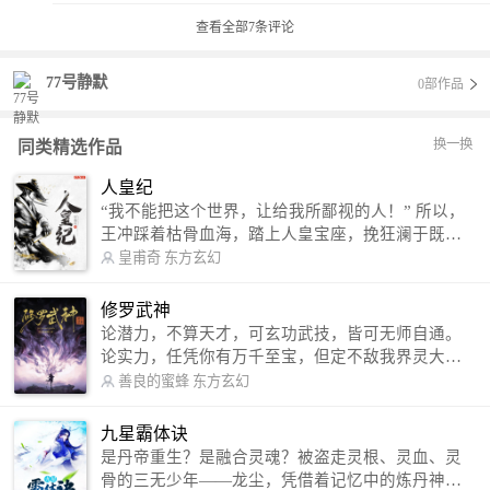
查看全部
7
条评论
77号静默
0部作品
换一换
同类精选作品
人皇纪
“我不能把这个世界，让给我所鄙视的人！” 所以，
王冲踩着枯骨血海，踏上人皇宝座，挽狂澜于既
倒，扶大厦之将倾，成就了一段无上的传说！ 微信
皇甫奇
东方玄幻
公众号：皇甫奇 （微信号：huangfuqi1985） 新浪
微博：皇甫奇（地址：http://weibo.com/u/25284575
修罗武神
87） QQ交流群：320238210【普通群】 574501330
论潜力，不算天才，可玄功武技，皆可无师自通。
【VIP订阅群】 欢迎大家关注。
论实力，任凭你有万千至宝，但定不敌我界灵大
军。 我是谁？天下众生视我为修罗，却不知，我以
善良的蜜蜂
东方玄幻
修罗成武神。 （想看修罗武神番外，请关注蜜蜂微
信公众号：善良的蜜蜂后援会）
九星霸体诀
是丹帝重生？是融合灵魂？被盗走灵根、灵血、灵
骨的三无少年——龙尘，凭借着记忆中的炼丹神