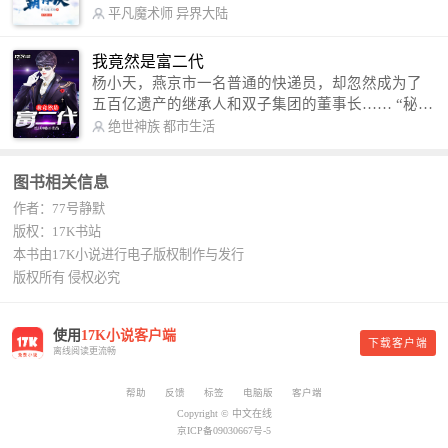
术，修行神秘功法九星霸体诀，拨开重重迷雾，解
平凡魔术师
异界大陆
开惊天之局。 手掌天地乾坤，脚踏日月星辰，
勾搭各色美女，镇压恶鬼邪神。 江湖传闻：龙
我竟然是富二代
尘一到，地吼天啸。龙尘一出，鬼泣神哭。 本
杨小天，燕京市一名普通的快递员，却忽然成为了
故事纯属虚构，如有雷同，那就是真事儿，想要对
五百亿遗产的继承人和双子集团的董事长…… “秘
号入座，抓紧时间进群：487963015 微信公众号：
书，给我定制一套百亿富翁的吃喝住行标准！” “好
绝世神族
都市生活
平凡魔术师,或者搜索：pingfanmoshushi1982,公众
的，杨总。” “你晚上在我的床上安排五个嫩模是怎
号上有问必答，福利多多！
么回事？” “回杨总，这就是百亿富翁的标准。” “车
图书相关信息
呢？” “回杨总，开车太堵，已经给你安排了直升
作者：77号静默
机。” 从此，开启杨小天的百亿富翁之旅，只有他不
敢想的，没有秘书办不到的。
版权：17K书站
本书由17K小说进行电子版权制作与发行
版权所有 侵权必究
使用
17K小说客户端
下载客户端
离线阅读更流畅
帮助
反馈
标签
电脑版
客户端
Copyright © 中文在线
京ICP备09030667号-5