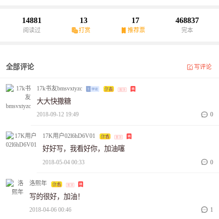
14881
13
17
468837
阅读过
打赏
推荐票
完本
全部评论
写评论
17k书友bmsvxtyzc
大大快撒糖
2018-09-12 19:49
0
17K用户02l6hD6V01
好好写，我看好你，加油噻
2018-05-04 00:33
0
洛熙年
写的很好，加油！
2018-04-06 00:46
1