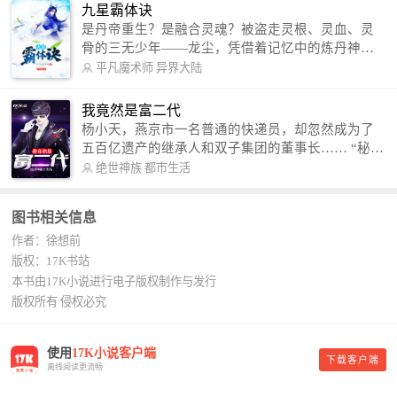
信公众号：善良的蜜蜂后援会）
九星霸体诀
是丹帝重生？是融合灵魂？被盗走灵根、灵血、灵
骨的三无少年——龙尘，凭借着记忆中的炼丹神
术，修行神秘功法九星霸体诀，拨开重重迷雾，解
平凡魔术师
异界大陆
开惊天之局。 手掌天地乾坤，脚踏日月星辰，
勾搭各色美女，镇压恶鬼邪神。 江湖传闻：龙
我竟然是富二代
尘一到，地吼天啸。龙尘一出，鬼泣神哭。 本
杨小天，燕京市一名普通的快递员，却忽然成为了
故事纯属虚构，如有雷同，那就是真事儿，想要对
五百亿遗产的继承人和双子集团的董事长…… “秘
号入座，抓紧时间进群：487963015 微信公众号：
书，给我定制一套百亿富翁的吃喝住行标准！” “好
绝世神族
都市生活
平凡魔术师,或者搜索：pingfanmoshushi1982,公众
的，杨总。” “你晚上在我的床上安排五个嫩模是怎
号上有问必答，福利多多！
么回事？” “回杨总，这就是百亿富翁的标准。” “车
图书相关信息
呢？” “回杨总，开车太堵，已经给你安排了直升
作者：徐想前
机。” 从此，开启杨小天的百亿富翁之旅，只有他不
敢想的，没有秘书办不到的。
版权：17K书站
本书由17K小说进行电子版权制作与发行
版权所有 侵权必究
使用
17K小说客户端
下载客户端
离线阅读更流畅