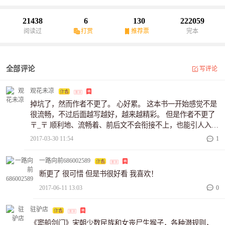
21438
6
130
222059
阅读过
打赏
推荐票
完本
全部评论
写评论
观花未凉
掉坑了，然而作者不更了。 心好累。 这本书一开始感觉不是
很流畅，不过后面越写越好，越来越精彩。 但是作者不更了
〒_〒 顺利地、流畅着、前后文不会衔接不上，也能引人入
胜，这不就是成功了吗？
2017-03-30 11:54
1
一路向前686002589
断更了 很可惜 但是书很好看 我喜欢！
2017-06-11 13:03
0
驻驴店
《窦船剑门》宋朝少数民族和女丧尸生猴子，各种潜规则，