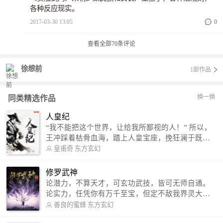
各种反应现实。
2017-03-30 13:05
0
查看全部
70
条评论
徐想前
1部作品
换一换
同类精选作品
人皇纪
“我不能把这个世界，让给我所鄙视的人！” 所以，
王冲踩着枯骨血海，踏上人皇宝座，挽狂澜于既
倒，扶大厦之将倾，成就了一段无上的传说！ 微信
皇甫奇
东方玄幻
公众号：皇甫奇 （微信号：huangfuqi1985） 新浪
微博：皇甫奇（地址：http://weibo.com/u/25284575
修罗武神
87） QQ交流群：320238210【普通群】 574501330
论潜力，不算天才，可玄功武技，皆可无师自通。
【VIP订阅群】 欢迎大家关注。
论实力，任凭你有万千至宝，但定不敌我界灵大
军。 我是谁？天下众生视我为修罗，却不知，我以
善良的蜜蜂
东方玄幻
修罗成武神。 （想看修罗武神番外，请关注蜜蜂微