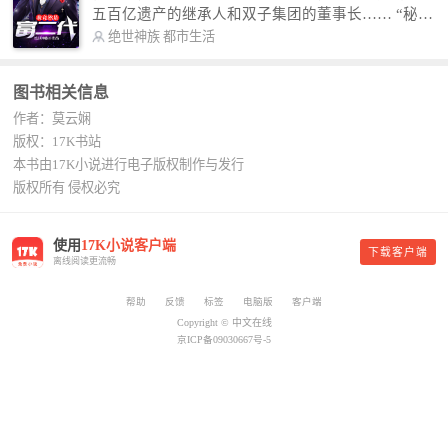
故事纯属虚构，如有雷同，那就是真事儿，想要对
五百亿遗产的继承人和双子集团的董事长…… “秘
号入座，抓紧时间进群：487963015 微信公众号：
书，给我定制一套百亿富翁的吃喝住行标准！” “好
绝世神族
都市生活
平凡魔术师,或者搜索：pingfanmoshushi1982,公众
的，杨总。” “你晚上在我的床上安排五个嫩模是怎
号上有问必答，福利多多！
么回事？” “回杨总，这就是百亿富翁的标准。” “车
图书相关信息
呢？” “回杨总，开车太堵，已经给你安排了直升
作者：莫云娴
机。” 从此，开启杨小天的百亿富翁之旅，只有他不
敢想的，没有秘书办不到的。
版权：17K书站
本书由17K小说进行电子版权制作与发行
版权所有 侵权必究
使用
17K小说客户端
下载客户端
离线阅读更流畅
帮助
反馈
标签
电脑版
客户端
Copyright © 中文在线
京ICP备09030667号-5