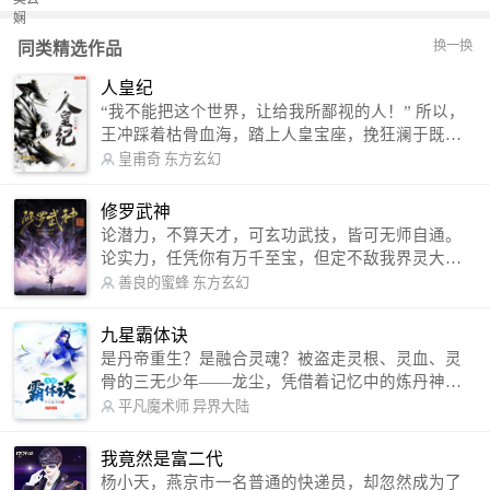
换一换
同类精选作品
人皇纪
“我不能把这个世界，让给我所鄙视的人！” 所以，
王冲踩着枯骨血海，踏上人皇宝座，挽狂澜于既
倒，扶大厦之将倾，成就了一段无上的传说！ 微信
皇甫奇
东方玄幻
公众号：皇甫奇 （微信号：huangfuqi1985） 新浪
微博：皇甫奇（地址：http://weibo.com/u/25284575
修罗武神
87） QQ交流群：320238210【普通群】 574501330
论潜力，不算天才，可玄功武技，皆可无师自通。
【VIP订阅群】 欢迎大家关注。
论实力，任凭你有万千至宝，但定不敌我界灵大
军。 我是谁？天下众生视我为修罗，却不知，我以
善良的蜜蜂
东方玄幻
修罗成武神。 （想看修罗武神番外，请关注蜜蜂微
信公众号：善良的蜜蜂后援会）
九星霸体诀
是丹帝重生？是融合灵魂？被盗走灵根、灵血、灵
骨的三无少年——龙尘，凭借着记忆中的炼丹神
术，修行神秘功法九星霸体诀，拨开重重迷雾，解
平凡魔术师
异界大陆
开惊天之局。 手掌天地乾坤，脚踏日月星辰，
勾搭各色美女，镇压恶鬼邪神。 江湖传闻：龙
我竟然是富二代
尘一到，地吼天啸。龙尘一出，鬼泣神哭。 本
杨小天，燕京市一名普通的快递员，却忽然成为了