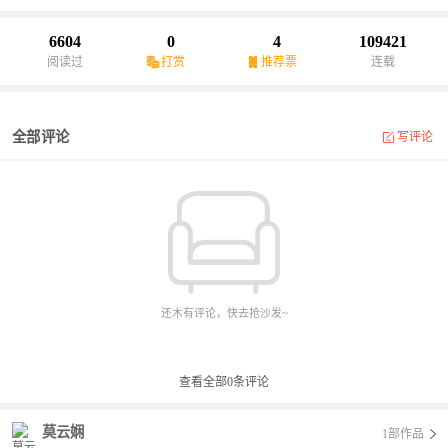
6604
0
4
109421
阅读过
打赏
推荐票
连载
全部评论
写评论
还木有评论，快去抢沙发~
查看全部
0
条评论
莫云娴
1部作品