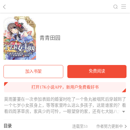
回到书架
青青田园
免费阅读
加入书架
打开17K小说APP，新用户免费看好书
莫雨萋萋在一次参加表姐的婚宴时吃了一个鱼丸被咽死后穿越到了
一个七岁小女孩身上，等等家里咋么这么多孩子，这是谁家的？看
看四周茅草房，家具少的可怜，一眼望穿的家，还有七大姑八大姨
没事来看看热闹，好吧。看我莫雨萋萋怎么赚钱养家，没事和这些
不识好歹的亲戚斗法。
目录
连载至53
作者努力更新中