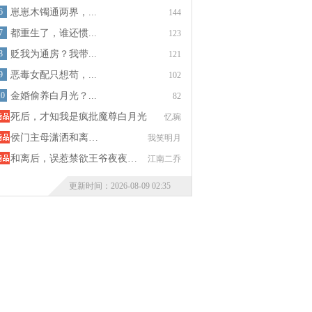
6
崽崽木镯通两界，...
144
7
都重生了，谁还惯...
123
8
贬我为通房？我带...
121
9
恶毒女配只想苟，...
102
10
金婚偷养白月光？...
82
死后，才知我是疯批魔尊白月光
忆琬
侯门主母潇洒和离…
我笑明月
和离后，误惹禁欲王爷夜夜…
江南二乔
更新时间：2026-08-09 02:35