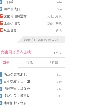
9
一口粮
414
10
摆烂修成仙
334
这位诗仙要退婚
人世几春秋
逍遥小仙农
辣条一块钱
永生世界
伪戒
更新时间：2026-08-09 02:35
女生周会员点击榜
更多
连载
超长篇
新书
1
伪白兔真实邪魅
801
2
重生夺权：大小姐...
219
3
旧时王谢，堂前燕
212
4
流放边关？暴富从...
211
5
迷彩旧梦又逢君
171