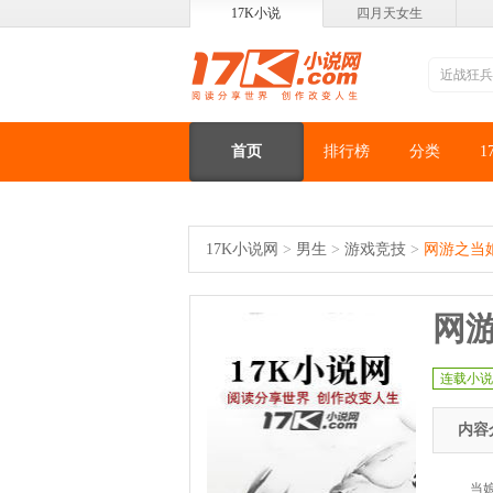
17K小说
四月天女生
首页
排行榜
分类
1
17K小说网
>
男生
>
游戏竞技
>
网游之当
网
连载小说
内容
当娘子