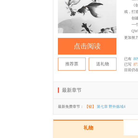
《创造
戏，打
创建帮
一个人
QWQ
更加努
点击阅读
已有
80
推荐票
送礼物
已写
87
目前仍在
最新章节
最新免费章节：
【锁】
第七章 野外炼域4
礼物