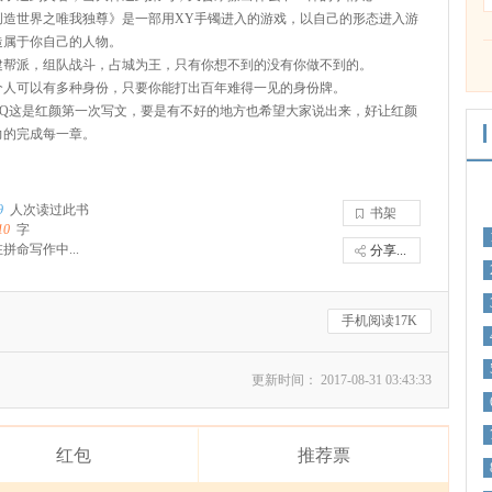
世界之唯我独尊》是一部用XY手镯进入的游戏，以自己的形态进入游
造属于你自己的人物。
派，组队战斗，占城为王，只有你想不到的没有你做不到的。
可以有多种身份，只要你能打出百年难得一见的身份牌。
这是红颜第一次写文，要是有不好的地方也希望大家说出来，好让红颜
力的完成每一章。
9
人次读过此书
书架
10
字
拼命写作中...
分享...
手机阅读17K
更新时间： 2017-08-31 03:43:33
红包
推荐票