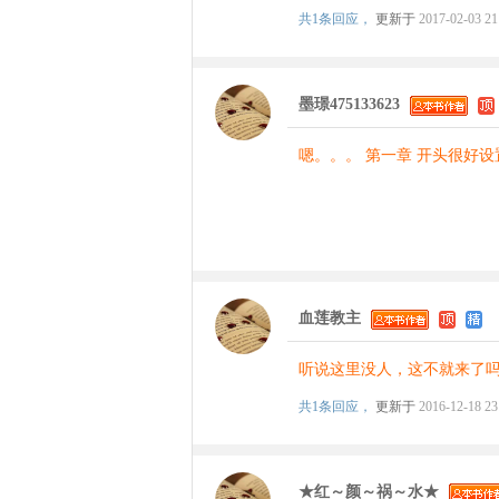
共
1条回应，
更新于
2017-02-03 21
墨璟475133623
嗯。。。 第一章 开头很好
血莲教主
听说这里没人，这不就来了吗( 
共
1条回应，
更新于
2016-12-18 23
★红～颜～祸～水★