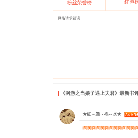
红包
粉丝荣誉榜
网络请求错误
《网游之当娘子遇上夫君》最新书
★红～颜～祸～水★
啊啊啊啊啊啊啊啊啊啊啊啊啊啊