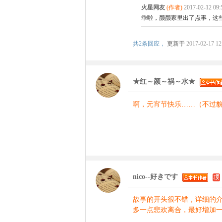
火星网友
(作者)
2017-02-12 09
乖啦，颜颜家里出了点事，这
共
2条回应，
更新于
2017-02-17 12
★红～颜～祸～水★
啊，元宵节快乐……（不过
nico--好きです
故事的开头很不错，详细的
多一点悲欢离合，最好增加