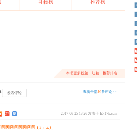
榜
礼物榜
推荐榜
精
精
精
本书更多粉丝、红包、推荐排名
查看全部
10
条评论>>
评
发表评论
2017-06-25 18:26 发表于 h5.17k.com
啊啊啊啊啊啊啊_(:з」∠)_