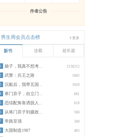
作者公告
男生周会员点击榜
更多
连载
超长篇
新书
1
娘子，我真不想考...
2136212
2
武警：兵王之路
1605
3
沉船后，我带五国...
1010
4
寒门弃子，自立门...
681
5
恋综配角靠洒脱人...
619
6
从将门弃子到摄政...
569
7
帝路至强
560
8
大国制造1987
483