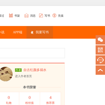
看过
书架
消息
写书
充值
小说
APP端
我要写书
自古红颜多祸水
作者
进入作者首页
本书荣誉
0
0
4
礼物
粉丝值
推荐票