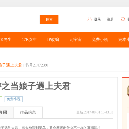
登录
|
注册
7K男生
17K女生
IP改编
元宇宙
免费小说
完本
娘子遇上夫君
[书号2147239]
游之当娘子遇上夫君
免费小说
介绍
作品信息
更新:2017-08-31 15:43:33
遇到夫君，当大神遇到菜鸟，又会摩擦出什么不一样的事情呢？