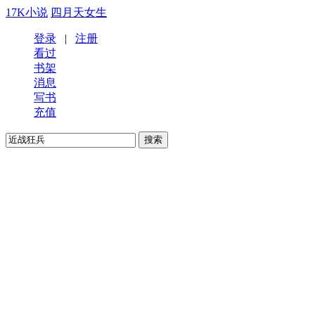
17K小说
四月天女生
登录
|
注册
看过
书架
消息
写书
充值