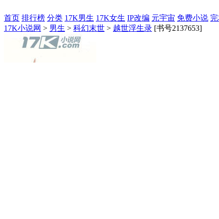
首页
排行榜
分类
17K男生
17K女生
IP改编
元宇宙
免费小说
完
17K小说网
>
男生
>
科幻末世
>
越世浮生录
[书号2137653]
点击阅读
推荐票
送礼物