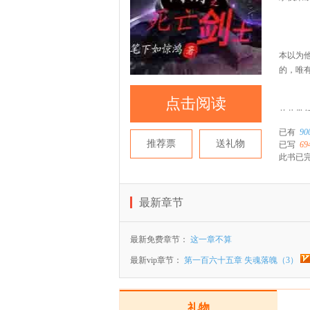
本以为
的，唯
点击阅读
从此带
已有
90
推荐票
送礼物
已写
69
剩下的
此书已
最新章节
最新免费章节：
这一章不算
最新vip章节：
第一百六十五章 失魂落魄（3）
礼物