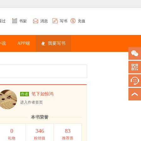
看过
书架
消息
写书
充值
小说
APP端
我要写书
笔下如惊鸿
作者
进入作者首页
本书荣誉
0
346
83
礼物
粉丝值
推荐票