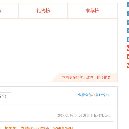
榜
礼物榜
推荐榜
精
精
精
本书更多粉丝、红包、推荐排名
查看全部
23
条评论>>
评论
2017-01-09 14:06 发表于 h5.17k.com
啊，加加加，支持你一刀加油，写的真精彩