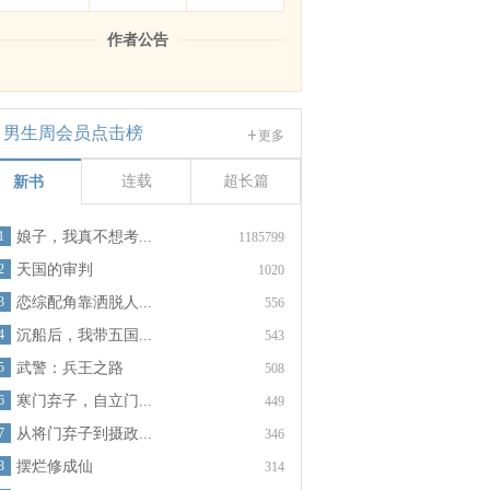
作者公告
男生周会员点击榜
更多
连载
超长篇
新书
1
娘子，我真不想考...
1185799
2
天国的审判
1020
3
恋综配角靠洒脱人...
556
4
沉船后，我带五国...
543
5
武警：兵王之路
508
6
寒门弃子，自立门...
449
7
从将门弃子到摄政...
346
8
摆烂修成仙
314