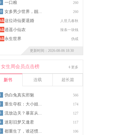
9
一口粮
260
10
女多男少世界，靓...
260
这位诗仙要退婚
人世几春秋
逍遥小仙农
辣条一块钱
永生世界
伪戒
更新时间：2026-08-06 18:30
女生周会员点击榜
更多
连载
超长篇
新书
1
伪白兔真实邪魅
566
2
重生夺权：大小姐...
174
3
流放边关？暴富从...
127
4
迷彩旧梦又逢君
117
5
都重生了，谁还惯...
106