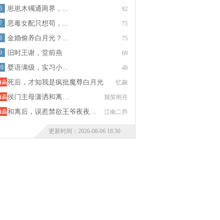
6
崽崽木镯通两界，...
82
7
恶毒女配只想苟，...
75
8
金婚偷养白月光？...
75
9
旧时王谢，堂前燕
69
10
婴语满级，实习小...
48
死后，才知我是疯批魔尊白月光
忆琬
侯门主母潇洒和离…
我笑明月
和离后，误惹禁欲王爷夜夜…
江南二乔
更新时间：2026-08-06 18:30