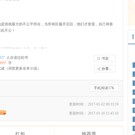
他是游戏最大的不公平所在，当所有区服开启后，他们才发现，自己倚靠
有此不公！
领华夏区服征战全球，带去死亡！
027
人次读过此书
书架
4997
字
，还是你们来善后好了。
完成
（浏览更多全本小说）
分享...
手机阅读17K
更新时间： 2017-01-02 09:33:19
更新时间： 2017-01-16 11:45:10
红包
推荐票