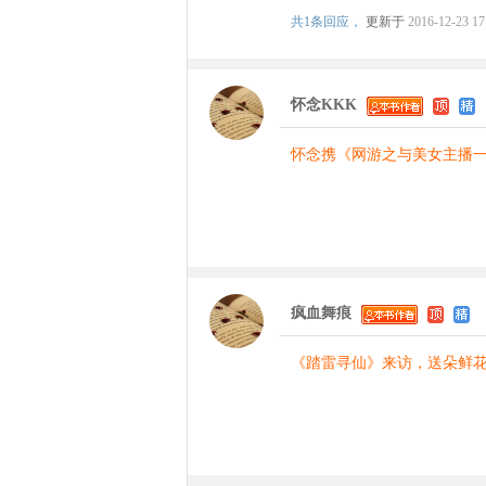
共
1条回应，
更新于
2016-12-23 17
怀念KKK
怀念携《网游之与美女主播一
疯血舞痕
《踏雷寻仙》来访，送朵鲜