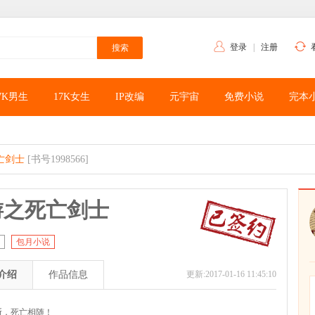
登录
|
注册
7K男生
17K女生
IP改编
元宇宙
免费小说
完本
亡剑士
[书号1998566]
游之死亡剑士
包月小说
介绍
作品信息
更新:2017-01-16 11:45:10
断，死亡相随！