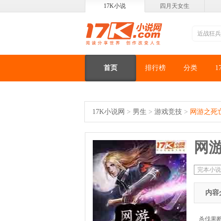
17K小说
四月天女生
首页
排行榜
分类
1
17K小说网
>
男生
>
游戏竞技
>
网游之死
网
完本小说
内容
杀伐果