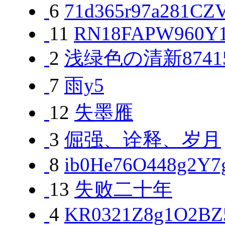
6
71d365r97a281CZ
11
RN18FAPW960Y1
2
浅绿色の清新87415
7
雨y5
12
失墨雁
3
倔强、诠释、岁月
8
ib0He76O448g2Y7
13
失败二十年
4
KR0321Z8g1O2BZ