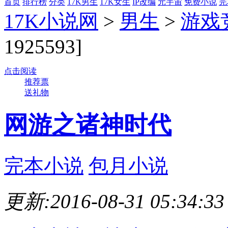
首页
排行榜
分类
17K男生
17K女生
IP改编
元宇宙
免费小说
完
17K小说网
>
男生
>
游戏
1925593]
点击阅读
推荐票
送礼物
网游之诸神时代
完本小说
包月小说
更新:2016-08-31 05:34:33