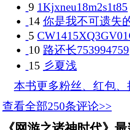
9
1Kjxneu18m2s1t85
14
你是我不可遗失的
5
CW1415XQ3GV01
10
路还长753994759
15
彡夏浅
本书更多粉丝、红包、
查看全部
250
条评论>>
《网游之诸神时代》最