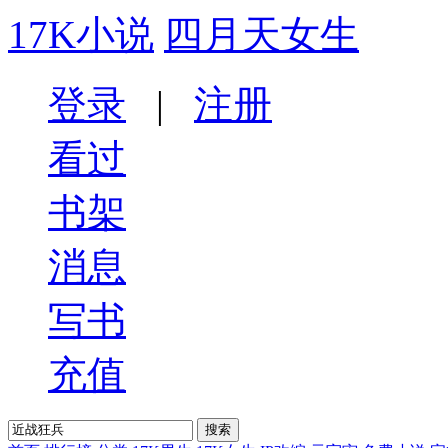
17K小说
四月天女生
登录
|
注册
看过
书架
消息
写书
充值