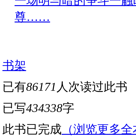
一场明与暗的争斗一触
尊……
书架
已有
86171
人次读过此书
已写
434338
字
此书已完成
（浏览更多全