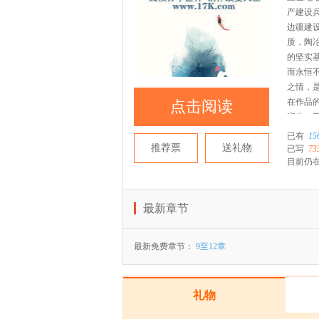
产建设
边疆建
质，陶
的坚实
而永恒
之情，
在作品
点击阅读
润生、
贾卫铭
已有
15
心的感
推荐票
送礼物
已写
73
处，恳
目前仍在
最新章节
最新免费章节：
9至12章
礼物