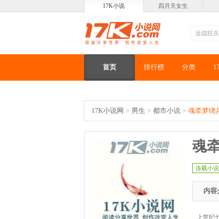
17K小说
四月天女生
首页
排行榜
分类
1
17K小说网
>
男生
>
都市小说
>
魂牵梦绕
魂
连载小说
内容
上世纪