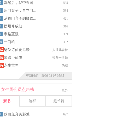
5
沉船后，我带五国...
585
6
寒门弃子，自立门...
534
7
从将门弃子到摄政...
421
8
摆烂修成仙
316
9
帝路至强
309
10
一口粮
302
这位诗仙要退婚
人世几春秋
逍遥小仙农
辣条一块钱
永生世界
伪戒
更新时间：2026-08-07 05:35
女生周会员点击榜
更多
连载
超长篇
新书
1
伪白兔真实邪魅
627