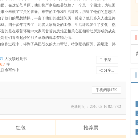
兵团。在这茫茫草原，他们抗严寒迎酷暑战胜了一个又一个困难，为祖国
设事业奉献了宝贵的青春。艰苦的工作和生活环境，历练了他们的意志品
冶了他们的思想情操，丰富了他们的生活阅历，奠定了他们步入人生道路
基础。四十多年过去了，尽管大家所处的工作、生活环境发生了变化，然
不变的是在艰苦环境中大家同甘苦共患难互相关心互相帮助所形成的战友
是对他们青春起步的那片草原的魂牵梦绕之情。
的创作过程中，得到了兵团战友的大力帮助。特别是杨丽芳、梁增建、孙
王建国、侯兰香、侯华玲、王新建、田秀萍、徐佩琴、王风山、于永前、
、刘焰、刘桂兰等人提供了大量的素材，在此对战友们的热心帮助表示衷
63
人次读过此书
书架
谢。尽管如此，由于本人的写作水平有限，作品中难免会有不尽人意之
313
字
请各位读者予以谅解。
拼命写作中...
分享...
手机阅读17K
更新时间： 2016-03-16 02:47:02
红包
推荐票