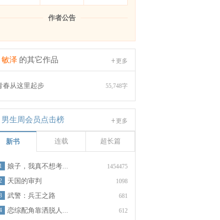
作者公告
敏泽
的其它作品
更多
青春从这里起步
55,748字
男生周会员点击榜
更多
连载
超长篇
新书
1
娘子，我真不想考...
1454475
2
天国的审判
1098
3
武警：兵王之路
681
4
恋综配角靠洒脱人...
612