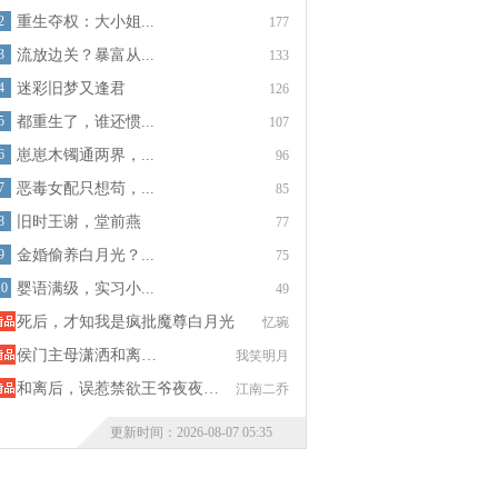
2
重生夺权：大小姐...
177
3
流放边关？暴富从...
133
4
迷彩旧梦又逢君
126
5
都重生了，谁还惯...
107
6
崽崽木镯通两界，...
96
7
恶毒女配只想苟，...
85
8
旧时王谢，堂前燕
77
9
金婚偷养白月光？...
75
10
婴语满级，实习小...
49
死后，才知我是疯批魔尊白月光
忆琬
侯门主母潇洒和离…
我笑明月
和离后，误惹禁欲王爷夜夜…
江南二乔
更新时间：2026-08-07 05:35