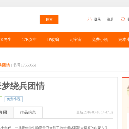
登录
|
注册
7K男生
17K女生
IP改编
元宇宙
免费小说
完本
兵团情
[书号1755955]
牵梦绕兵团情
免费小说
介绍
作品信息
更新:2016-03-16 14:47:02
七十年代，一批青年学生响应号召来到了地处锡林郭勒大草原的内蒙古生