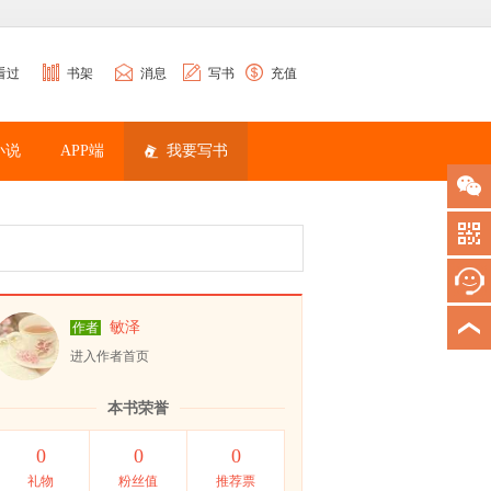
看过
书架
消息
写书
充值
小说
APP端
我要写书
敏泽
作者
进入作者首页
本书荣誉
0
0
0
礼物
粉丝值
推荐票