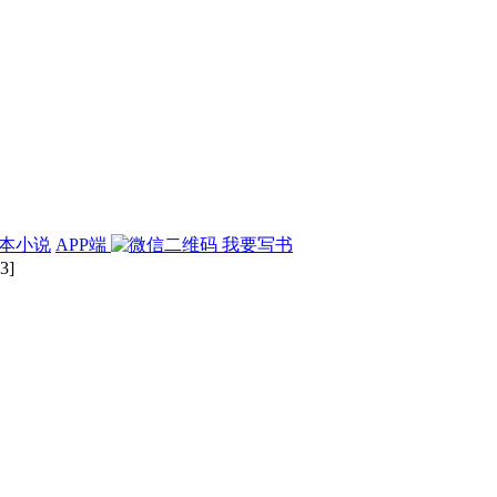
本小说
APP端
我要写书
3]