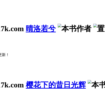
17k.com
晴洛若兮
更新！
17k.com
樱花下的昔日光辉