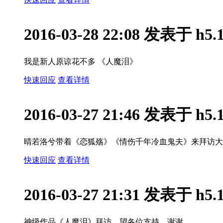
2016-03-28 22:08 发表于 h5.
我是新人原谅花不多 《人魔泪》
快速回应
查看详情
2016-03-27 21:46 发表于 h5.
晴若洛兮带着《恋狐殇》《情伤千年冷血鬼夫》来拜访大
快速回应
查看详情
2016-03-27 21:31 发表于 h5.
神级作品《人魔泪》拜访，望各位支持，谢谢