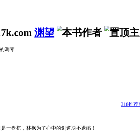
17k.com
渊望
的凋零
318
推荐
也是一盘棋，林枫为了心中的剑道决不退缩！