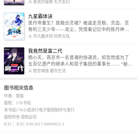
军。 我是谁？天下众生视我为修罗，却不知，我以
善良的蜜蜂
东方玄幻
修罗成武神。 （想看修罗武神番外，请关注蜜蜂微
信公众号：善良的蜜蜂后援会）
九星霸体诀
是丹帝重生？是融合灵魂？被盗走灵根、灵血、灵
骨的三无少年——龙尘，凭借着记忆中的炼丹神
术，修行神秘功法九星霸体诀，拨开重重迷雾，解
平凡魔术师
异界大陆
开惊天之局。 手掌天地乾坤，脚踏日月星辰，
勾搭各色美女，镇压恶鬼邪神。 江湖传闻：龙
我竟然是富二代
尘一到，地吼天啸。龙尘一出，鬼泣神哭。 本
杨小天，燕京市一名普通的快递员，却忽然成为了
故事纯属虚构，如有雷同，那就是真事儿，想要对
五百亿遗产的继承人和双子集团的董事长…… “秘
号入座，抓紧时间进群：487963015 微信公众号：
书，给我定制一套百亿富翁的吃喝住行标准！” “好
绝世神族
都市生活
平凡魔术师,或者搜索：pingfanmoshushi1982,公众
的，杨总。” “你晚上在我的床上安排五个嫩模是怎
号上有问必答，福利多多！
么回事？” “回杨总，这就是百亿富翁的标准。” “车
图书相关信息
呢？” “回杨总，开车太堵，已经给你安排了直升
作者：隐笛
机。” 从此，开启杨小天的百亿富翁之旅，只有他不
敢想的，没有秘书办不到的。
版权：17K书站
本书由17K小说进行电子版权制作与发行
版权所有 侵权必究
ILTC：ILTC 0A9-2017-00004022-1