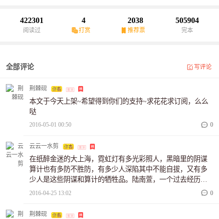
抛入深渊......
422301
4
2038
505904
阅读过
打赏
推荐票
完本
全部评论
写评论
荆棘砚
本文于今天上架~希望得到你们的支持~求花花求订阅，么么
哒
2016-05-01 00:50
0
云云一水剪
在纸醉金迷的大上海，霓虹灯有多光彩照人，黑暗里的阴谋
算计也有多防不胜防，有多少人深陷其中不能自拔，又有多
少人是这些阴谋和算计的牺牲品。陆南萱，一个过去经历过
磨难和伤痛的女子，因为年少的伤痛而远赴他国，终有一日
2016-04-25 13:02
0
华丽归来，她小心翼翼藏起内心所有的伤痛与不能释怀，外
人看来是那么靓丽美艳又富有手段，而她所有的努力只是为
荆棘砚