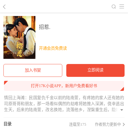
回到书架
招惹.
开通会员免费读
立即阅读
加入书架
打开17K小说APP，新用户免费看好书
情回上海滩：民国复仇千金以前的陆南萱，有疼她的家人还有她的
司原哥哥和朋友，那一场看似偶然的劫难将她推入深渊，侥幸逃出
生天，后来的陆南萱，改名换姓，流落他乡，涅槃重生后，隐姓埋
名，怀着满腹的仇恨归来，她从来不想变坏，她只想捍卫属于自己
的一切，可是爱她的亲人已经不在，她爱的人她在乎的朋友也不能
目录
连载至175
作者努力更新中
相认，阴谋重重下，她只想找出当年的真相，可真相却再次把她，