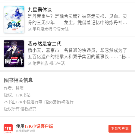
修罗成武神。 （想看修罗武神番外，请关注蜜蜂微
信公众号：善良的蜜蜂后援会）
九星霸体诀
是丹帝重生？是融合灵魂？被盗走灵根、灵血、灵
骨的三无少年——龙尘，凭借着记忆中的炼丹神
术，修行神秘功法九星霸体诀，拨开重重迷雾，解
平凡魔术师
异界大陆
开惊天之局。 手掌天地乾坤，脚踏日月星辰，
勾搭各色美女，镇压恶鬼邪神。 江湖传闻：龙
我竟然是富二代
尘一到，地吼天啸。龙尘一出，鬼泣神哭。 本
杨小天，燕京市一名普通的快递员，却忽然成为了
故事纯属虚构，如有雷同，那就是真事儿，想要对
五百亿遗产的继承人和双子集团的董事长…… “秘
号入座，抓紧时间进群：487963015 微信公众号：
书，给我定制一套百亿富翁的吃喝住行标准！” “好
绝世神族
都市生活
平凡魔术师,或者搜索：pingfanmoshushi1982,公众
的，杨总。” “你晚上在我的床上安排五个嫩模是怎
号上有问必答，福利多多！
么回事？” “回杨总，这就是百亿富翁的标准。” “车
图书相关信息
呢？” “回杨总，开车太堵，已经给你安排了直升
作者：铭瞳
机。” 从此，开启杨小天的百亿富翁之旅，只有他不
敢想的，没有秘书办不到的。
版权：17K书站
本书由17K小说进行电子版权制作与发行
版权所有 侵权必究
使用
17K小说客户端
下载客户端
离线阅读更流畅