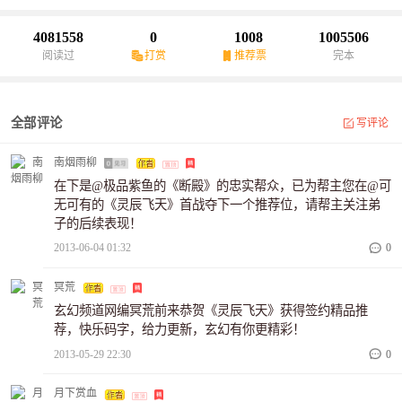
4081558
0
1008
1005506
阅读过
打赏
推荐票
完本
全部评论
写评论
南烟雨柳
在下是@极品紫鱼的《断殿》的忠实帮众，已为帮主您在@可
无可有的《灵辰飞天》首战夺下一个推荐位，请帮主关注弟
子的后续表现！
2013-06-04 01:32
0
冥荒
玄幻频道网编冥荒前来恭贺《灵辰飞天》获得签约精品推
荐，快乐码字，给力更新，玄幻有你更精彩！
2013-05-29 22:30
0
月下赏血