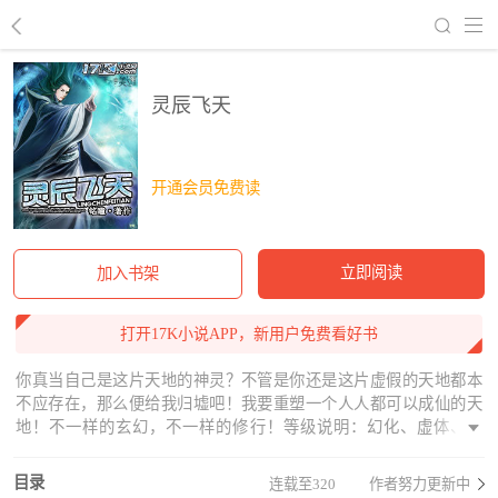
回到书架
灵辰飞天
开通会员免费读
立即阅读
加入书架
打开17K小说APP，新用户免费看好书
你真当自己是这片天地的神灵？不管是你还是这片虚假的天地都本
不应存在，那么便给我归墟吧！我要重塑一个人人都可以成仙的天
地！不一样的玄幻，不一样的修行！等级说明：幻化、虚体、虚
实、凡体、元仙。
目录
连载至320
作者努力更新中