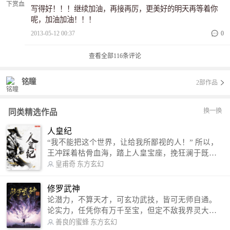
写得好！！！继续加油，再接再厉，更美好的明天再等着你
呢，加油加油！！！
2013-05-12 00:37
0
查看全部
116
条评论
铭瞳
2部作品
换一换
同类精选作品
人皇纪
“我不能把这个世界，让给我所鄙视的人！” 所以，
王冲踩着枯骨血海，踏上人皇宝座，挽狂澜于既
倒，扶大厦之将倾，成就了一段无上的传说！ 微信
皇甫奇
东方玄幻
公众号：皇甫奇 （微信号：huangfuqi1985） 新浪
微博：皇甫奇（地址：http://weibo.com/u/25284575
修罗武神
87） QQ交流群：320238210【普通群】 574501330
论潜力，不算天才，可玄功武技，皆可无师自通。
【VIP订阅群】 欢迎大家关注。
论实力，任凭你有万千至宝，但定不敌我界灵大
军。 我是谁？天下众生视我为修罗，却不知，我以
善良的蜜蜂
东方玄幻