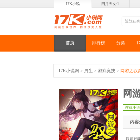
17K小说
四月天女生
首页
排行榜
分类
1
17K小说网
>
男生
>
游戏竞技
>
网游之驭
网
连载小说
内容
以前只