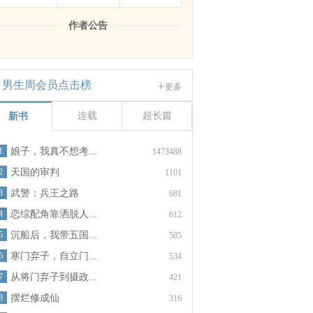
作者公告
男生周会员点击榜
更多
连载
超长篇
新书
1
娘子，我真不想考...
1473488
2
天国的审判
1101
3
武警：兵王之路
681
4
恋综配角靠洒脱人...
612
5
沉船后，我带五国...
585
6
寒门弃子，自立门...
534
7
从将门弃子到摄政...
421
8
摆烂修成仙
316