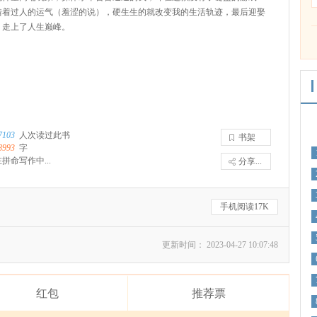
借着过人的运气（羞涩的说），硬生生的就改变我的生活轨迹，最后迎娶
，走上了人生巅峰。
7103
人次读过此书
书架
8993
字
拼命写作中...
分享...
手机阅读17K
更新时间： 2023-04-27 10:07:48
红包
推荐票