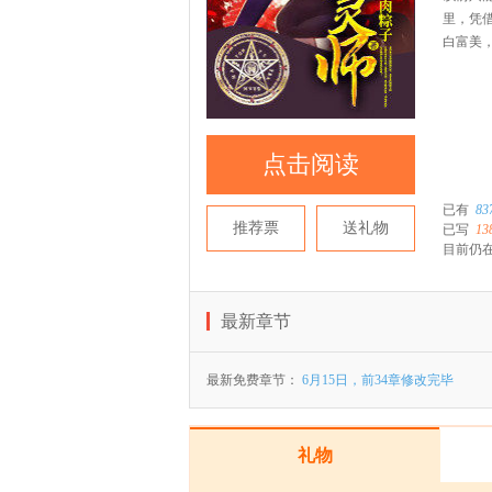
里，凭
白富美
点击阅读
已有
83
推荐票
送礼物
已写
13
目前仍在
最新章节
最新免费章节：
6月15日，前34章修改完毕
礼物