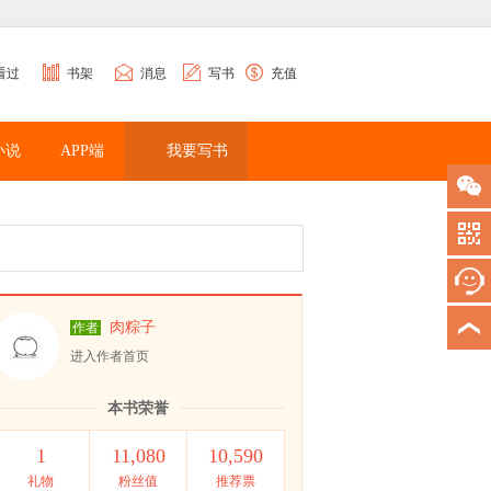
看过
书架
消息
写书
充值
小说
APP端
我要写书
肉粽子
作者
进入作者首页
本书荣誉
1
11,080
10,590
礼物
粉丝值
推荐票