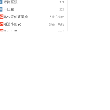
9
帝路至强
309
10
一口粮
303
这位诗仙要退婚
人世几春秋
逍遥小仙农
辣条一块钱
永生世界
伪戒
更新时间：2026-08-07 07:30
女生周会员点击榜
更多
连载
超长篇
新书
1
伪白兔真实邪魅
631
2
重生夺权：大小姐...
177
3
流放边关？暴富从...
133
4
迷彩旧梦又逢君
127
5
都重生了，谁还惯...
107