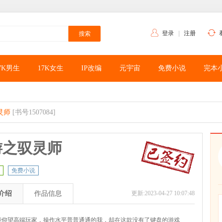
登录
|
注册
7K男生
17K女生
IP改编
元宇宙
免费小说
完本
灵师
[书号1507084]
游之驭灵师
免费小说
介绍
作品信息
更新:2023-04-27 10:07:48
能仰望高端玩家，操作水平普普通通的我，却在这款没有了键盘的游戏