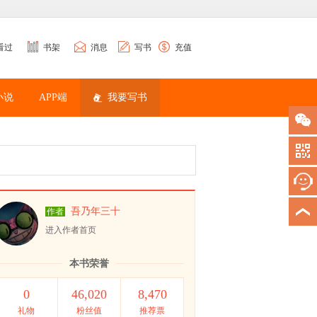
看过
书架
消息
写书
充值
小说
APP端
我要写书
吾乃年三十
作者
进入作者首页
本书荣誉
0
46,020
8,470
礼物
粉丝值
推荐票