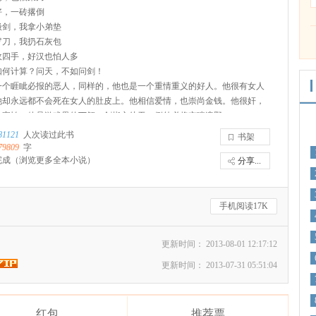
好，一砖撂倒
极剑，我拿小弟垫
罗刀，我扔石灰包
敌四手，好汉也怕人多
如何计算？问天，不如问剑！
一个睚眦必报的恶人，同样的，他也是一个重情重义的好人。他很有女人
他却永远都不会死在女人的肚皮上。他相信爱情，也崇尚金钱。他很奸，
人害怕。他是游戏界的丁蟹，剑指之处无一例外必将哀嚎遍野。
？他是年爷，一个游戏界最接近神的男人。
81121
人次读过此书
书架
本好友的书《机甲战神》《足球临时工》
79809
字
完成
（浏览更多全本小说）
分享...
手机阅读17K
更新时间： 2013-08-01 12:17:12
更新时间： 2013-07-31 05:51:04
红包
推荐票