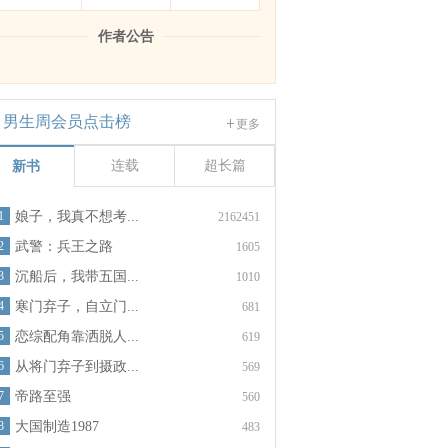
作者公告
男生周会员点击榜
更多
连载
超长篇
新书
1
娘子，我真不想考...
2162451
2
武警：兵王之路
1605
3
沉船后，我带五国...
1010
4
寒门弃子，自立门...
681
5
恋综配角靠洒脱人...
619
6
从将门弃子到摄政...
569
7
帝路至强
560
8
大国制造1987
483