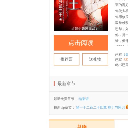
穿的再
你使太
你用修
双拳难
恩怨，
他，是
缘，但
点击阅读
奸到令
他是谁
已有
14
推荐两
推荐票
送礼物
已写
33
此书已
最新章节
最新免费章节：
结束语
最新vip章节：
第一千二百二十四章 奥丁与阿贝
礼物