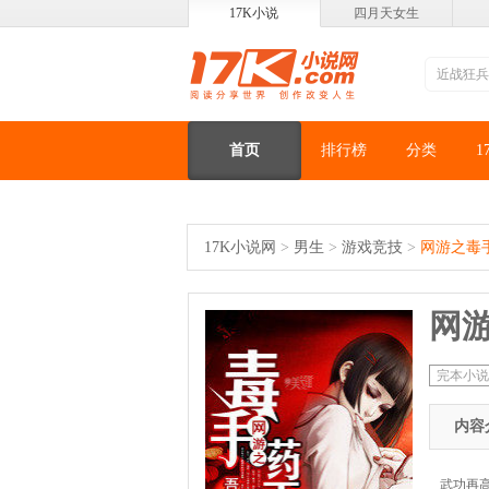
17K小说
四月天女生
首页
排行榜
分类
1
17K小说网
>
男生
>
游戏竞技
>
网游之毒
网
完本小说
内容
武功再