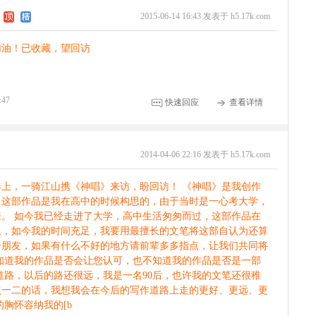
2015-06-14 16:43 发表于 h5.17k.com
加油！已收藏，望回访
:47
快速回应
查看详情
2014-04-06 22:16 发表于 h5.17k.com
上，一骑江山携《神唱》来访，盼回访！ 《神唱》是我创作
，这部作品是我在高中的时候构思的，由于当时是一心考大学，
。 如今我已经走进了大学，高中生活匆匆而过，这部作品在
久，如今我的时间充足，我要用最擅长的文笔将这部自认为还算
个朋友，如果有什么不好的地方请前辈多多指点，让我们共同将
知道我的作品是否会让您认可，也不知道我的作品是否是一部
道路，以后的路还很远，我是一名90后，也许我的文笔还很稚
点一二的话，我想我会在今后的写作道路上走的更好、更远、更
胸怀容纳我的[b