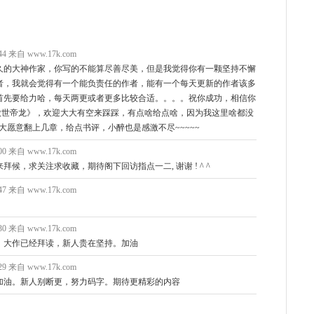
。
6:44 来自 www.17k.com
久的大神作家，你写的不能算尽善尽美，但是我觉得你有一颗坚持不懈
者，我就会觉得有一个能负责任的作者，能有一个每天更新的作者该多
首先要给力哈，每天两更或者更多比较合适。。。。祝你成功，相信你
《傲世帝龙》，欢迎大大有空来踩踩，有点啥给点啥，因为我这里啥都没
大大愿意翻上几章，给点书评，小醉也是感激不尽~~~~~
3:00 来自 www.17k.com
候，求关注求收藏，期待阁下回访指点一二, 谢谢 ! ^ ^
8:47 来自 www.17k.com
1:30 来自 www.17k.com
，大作已经拜读，新人贵在坚持。加油
2:29 来自 www.17k.com
加油。新人别断更，努力码字。期待更精彩的内容