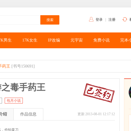
登录
|
注册
7K男生
17K女生
IP改编
元宇宙
免费小说
完本
手药王
[书号150691]
游之毒手药王
包月小说
介绍
作品信息
更新:2013-08-01 12:17:12
高，也怕菜刀