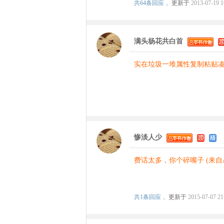
共
64条回应，
更新于
2013-07-19 1
满头杨花共白首
实在垃圾一堆属性复制粘贴
惨淡人少
费话太多，你个碎嘴子 (来自An
共
1条回应，
更新于
2015-07-07 21