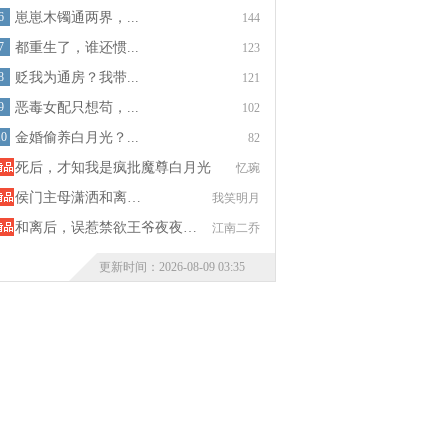
6
崽崽木镯通两界，...
144
7
都重生了，谁还惯...
123
8
贬我为通房？我带...
121
9
恶毒女配只想苟，...
102
10
金婚偷养白月光？...
82
死后，才知我是疯批魔尊白月光
忆琬
侯门主母潇洒和离…
我笑明月
和离后，误惹禁欲王爷夜夜…
江南二乔
更新时间：2026-08-09 03:35