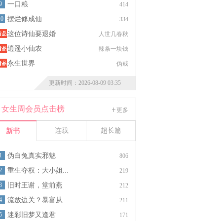
9
一口粮
414
10
摆烂修成仙
334
这位诗仙要退婚
人世几春秋
逍遥小仙农
辣条一块钱
永生世界
伪戒
更新时间：2026-08-09 03:35
女生周会员点击榜
更多
连载
超长篇
新书
1
伪白兔真实邪魅
806
2
重生夺权：大小姐...
219
3
旧时王谢，堂前燕
212
4
流放边关？暴富从...
211
5
迷彩旧梦又逢君
171