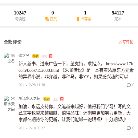
10247
0
1
54127
阅读过
打赏
推荐票
完本
全部评论
写评论
修之名
新人新书，过来广告一下，望支持，求指点。 http://www.17k.
com/book/152038.html 《朱雀传说》是一本有着浓厚东方元素
的异界小说，非穿越，非种马，非YY，如果感兴趣的可以过
来看看哦。
2011-12-28 11:30
0
承诺水天之间
加油，永远支持你，文笔越来越好，值得我们学习！写的文
章文字也越来越细腻，值得品味！还期望更加努力更新，大
家都在期待你的更新，让我们能够一饱眼福！十分期望小说
早日完本，祝作者的路越走越远，希望你的作品能够有更多
2011-12-18 00:27
0
的人来欣赏！还有许多地方要向你学习！期盼你的书能够大