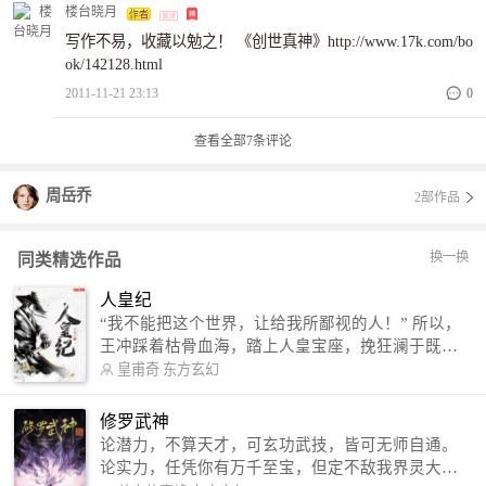
火！！！《气破星河》http://www.17k.com/book/125536.htm
楼台晓月
l，《气破星河》顺便求一下收藏！求票。
写作不易，收藏以勉之！ 《创世真神》http://www.17k.com/bo
ok/142128.html
2011-11-21 23:13
0
查看全部
7
条评论
周岳乔
2部作品
换一换
同类精选作品
人皇纪
“我不能把这个世界，让给我所鄙视的人！” 所以，
王冲踩着枯骨血海，踏上人皇宝座，挽狂澜于既
倒，扶大厦之将倾，成就了一段无上的传说！ 微信
皇甫奇
东方玄幻
公众号：皇甫奇 （微信号：huangfuqi1985） 新浪
微博：皇甫奇（地址：http://weibo.com/u/25284575
修罗武神
87） QQ交流群：320238210【普通群】 574501330
论潜力，不算天才，可玄功武技，皆可无师自通。
【VIP订阅群】 欢迎大家关注。
论实力，任凭你有万千至宝，但定不敌我界灵大