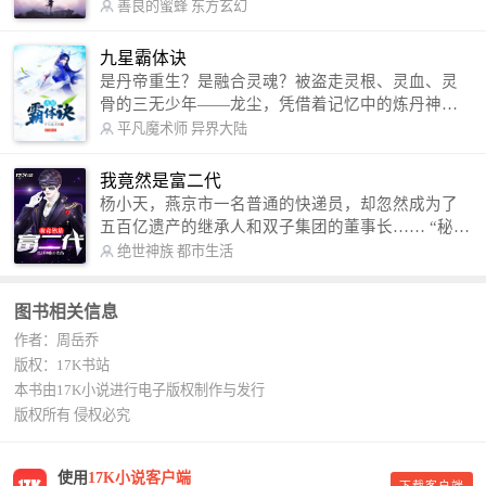
军。 我是谁？天下众生视我为修罗，却不知，我以
善良的蜜蜂
东方玄幻
修罗成武神。 （想看修罗武神番外，请关注蜜蜂微
信公众号：善良的蜜蜂后援会）
九星霸体诀
是丹帝重生？是融合灵魂？被盗走灵根、灵血、灵
骨的三无少年——龙尘，凭借着记忆中的炼丹神
术，修行神秘功法九星霸体诀，拨开重重迷雾，解
平凡魔术师
异界大陆
开惊天之局。 手掌天地乾坤，脚踏日月星辰，
勾搭各色美女，镇压恶鬼邪神。 江湖传闻：龙
我竟然是富二代
尘一到，地吼天啸。龙尘一出，鬼泣神哭。 本
杨小天，燕京市一名普通的快递员，却忽然成为了
故事纯属虚构，如有雷同，那就是真事儿，想要对
五百亿遗产的继承人和双子集团的董事长…… “秘
号入座，抓紧时间进群：487963015 微信公众号：
书，给我定制一套百亿富翁的吃喝住行标准！” “好
绝世神族
都市生活
平凡魔术师,或者搜索：pingfanmoshushi1982,公众
的，杨总。” “你晚上在我的床上安排五个嫩模是怎
号上有问必答，福利多多！
么回事？” “回杨总，这就是百亿富翁的标准。” “车
图书相关信息
呢？” “回杨总，开车太堵，已经给你安排了直升
作者：周岳乔
机。” 从此，开启杨小天的百亿富翁之旅，只有他不
敢想的，没有秘书办不到的。
版权：17K书站
本书由17K小说进行电子版权制作与发行
版权所有 侵权必究
使用
17K小说客户端
下载客户端