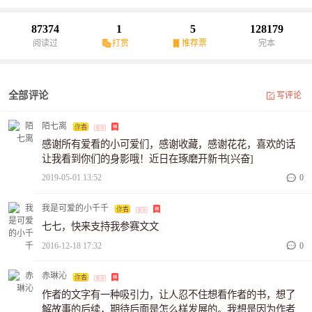
个女人。他说：这是五百万，以后离开我的视线。原来，她只是他
利用的工具.....真相揭露，他才后悔，因为他早已爱上了她：他才后
87374
1
5
128179
悔，原来他一直爱错了人。正是由于他的疏忽，让他爱的人，至此
阅读过
打赏
推荐票
完本
沦陷地狱……
全部评论
写评论
陌七离
感谢所有爱看的小可爱们，感谢收藏，感谢花花，喜欢的话
让我看到你们的身影哦！近日在琢磨开新书[兴奋]
2019-05-01 13:52
0
我是可爱的小千千
七七，快来支持我参赛文文
2016-12-18 17:32
0
赤琳沁
作者的文字有一种吸引力，让人忍不住想看作者的书，想了
解故事的后续，期待后面是怎么样发展的。我想是因为作者