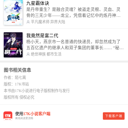
信公众号：善良的蜜蜂后援会）
九星霸体诀
是丹帝重生？是融合灵魂？被盗走灵根、灵血、灵
骨的三无少年——龙尘，凭借着记忆中的炼丹神
术，修行神秘功法九星霸体诀，拨开重重迷雾，解
平凡魔术师
异界大陆
开惊天之局。 手掌天地乾坤，脚踏日月星辰，
勾搭各色美女，镇压恶鬼邪神。 江湖传闻：龙
我竟然是富二代
尘一到，地吼天啸。龙尘一出，鬼泣神哭。 本
杨小天，燕京市一名普通的快递员，却忽然成为了
故事纯属虚构，如有雷同，那就是真事儿，想要对
五百亿遗产的继承人和双子集团的董事长…… “秘
号入座，抓紧时间进群：487963015 微信公众号：
书，给我定制一套百亿富翁的吃喝住行标准！” “好
绝世神族
都市生活
平凡魔术师,或者搜索：pingfanmoshushi1982,公众
的，杨总。” “你晚上在我的床上安排五个嫩模是怎
号上有问必答，福利多多！
么回事？” “回杨总，这就是百亿富翁的标准。” “车
图书相关信息
呢？” “回杨总，开车太堵，已经给你安排了直升
作者：陌七离
机。” 从此，开启杨小天的百亿富翁之旅，只有他不
敢想的，没有秘书办不到的。
版权：17K书站
本书由17K小说进行电子版权制作与发行
版权所有 侵权必究
使用
17K小说客户端
下载客户端
离线阅读更流畅