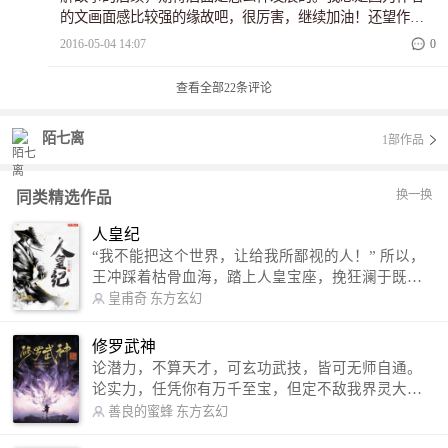
的文画面感比较强的缘故吧，很厉害，继续加油！还望作者
能够回访《渡灵使者》，多多垂阅，觉得还不错的话，鲜
2016-05-04 14:07
0
花、收藏鼓励一下吧O(∩_∩)O谢谢！
查看全部
22
条评论
陌七离
1部作品
换一换
同类精选作品
人皇纪
“我不能把这个世界，让给我所鄙视的人！” 所以，
王冲踩着枯骨血海，踏上人皇宝座，挽狂澜于既
倒，扶大厦之将倾，成就了一段无上的传说！ 微信
皇甫奇
东方玄幻
公众号：皇甫奇 （微信号：huangfuqi1985） 新浪
微博：皇甫奇（地址：http://weibo.com/u/25284575
修罗武神
87） QQ交流群：320238210【普通群】 574501330
论潜力，不算天才，可玄功武技，皆可无师自通。
【VIP订阅群】 欢迎大家关注。
论实力，任凭你有万千至宝，但定不敌我界灵大
军。 我是谁？天下众生视我为修罗，却不知，我以
善良的蜜蜂
东方玄幻
修罗成武神。 （想看修罗武神番外，请关注蜜蜂微