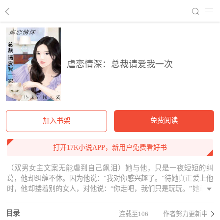
回到书架
虐恋情深：总裁请爱我一次
免费阅读
加入书架
打开17K小说APP，新用户免费看好书
（双男女主文案无能虐到自己飙泪）她与他，只是一夜短短的纠
葛，他却纠缠不休。因为他说：“我对你感兴趣了。”待她真正爱上他
时，他却搂着别的女人，对他说：“你走吧，我们只是玩玩。”她带着
满心伤痛，赴然远走，却不知，他的手段，轻易毁了四个人的幸
福……她与他，是她的纠缠。她不要钱财，不要身份，只求陪在他
目录
连载至106
作者努力更新中
身边。可是她的一厢付出，却从来没有回报。他心中，永远只有那